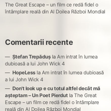
The Great Escape – un film ce redă fidel o
întâmplare reală din Al Doilea Război Mondial
Comentarii recente
Ștefan Trepăduș
la
Am intrat în lumea
dubioasă a lui John Wick 4
HopeLess
la
Am intrat în lumea dubioasă
a lui John Wick 4
Don't look up e cu totul altfel decât mă
așteptam – Un Poet Pierdut
la
The Great
Escape – un film ce redă fidel o întâmplare
reală din Al Doilea Război Mondial