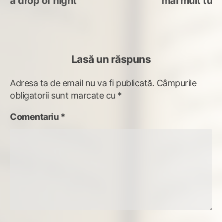
post:
po
a drop of night
mai mult tu
în
articole
Lasă un răspuns
Adresa ta de email nu va fi publicată.
Câmpurile
obligatorii sunt marcate cu
*
Comentariu
*