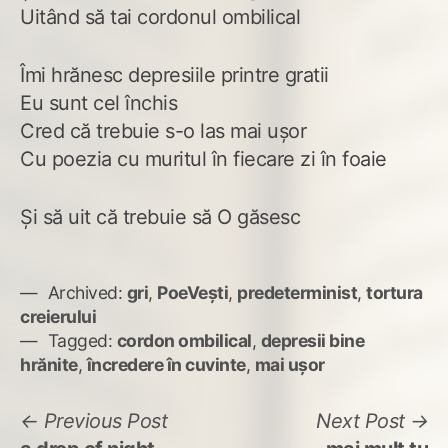
Uitând să tai cordonul ombilical
Îmi hrănesc depresiile printre gratii
Eu sunt cel închis
Cred că trebuie s-o las mai ușor
Cu poezia cu muritul în fiecare zi în foaie
Și să uit că trebuie să O găsesc
Archived:
gri
,
PoeVești
,
predeterminist
,
tortura
creierului
Tagged:
cordon ombilical
,
depresii bine
hrănite
,
încredere în cuvinte
,
mai ușor
Navigare
Previous
N
Previous Post
Next Post