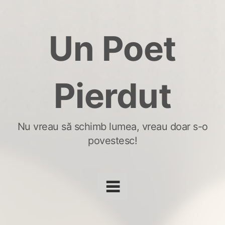
Skip
to
Un Poet
content
Pierdut
Nu vreau să schimb lumea, vreau doar s-o
povestesc!