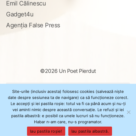
Emil Călinescu
Gadget4u
Agenția False Press
©2026 Un Poet Pierdut
Caută
Site-urile (inclusiv acesta) folosesc cookies (salvează niște
după:
date despre sesiunea ta de navigare) ca să funcționeze corect.
Le accepți și iei pastila roșie: totul va fi ca până acum și nu-ți
vei aminti nimic despre această conversație. Le refuzi și iei
pastila albastră: e posibil ca unele lucruri să nu funcționeze.
Powered by
WordPress
Habar n-am care, nu-s programator.
Theme
XSimply
by Il Jester
Iau pastila roșie!
Iau pastila albastră.