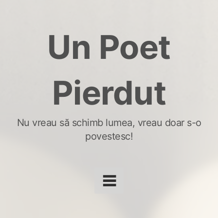
Skip
to
Un Poet
content
Pierdut
Nu vreau să schimb lumea, vreau doar s-o
povestesc!