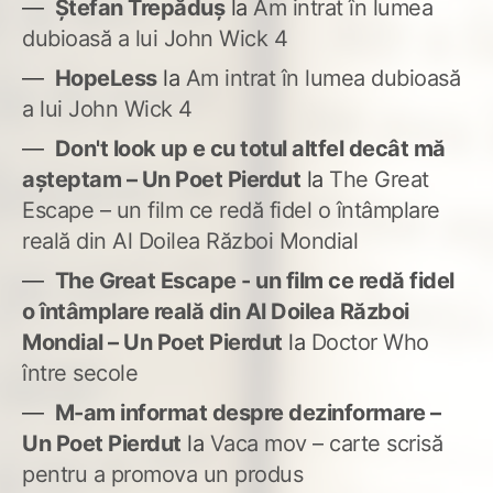
Ștefan Trepăduș
la
Am intrat în lumea
dubioasă a lui John Wick 4
HopeLess
la
Am intrat în lumea dubioasă
a lui John Wick 4
Don't look up e cu totul altfel decât mă
așteptam – Un Poet Pierdut
la
The Great
Escape – un film ce redă fidel o întâmplare
reală din Al Doilea Război Mondial
The Great Escape - un film ce redă fidel
o întâmplare reală din Al Doilea Război
Mondial – Un Poet Pierdut
la
Doctor Who
între secole
M-am informat despre dezinformare –
Un Poet Pierdut
la
Vaca mov – carte scrisă
pentru a promova un produs