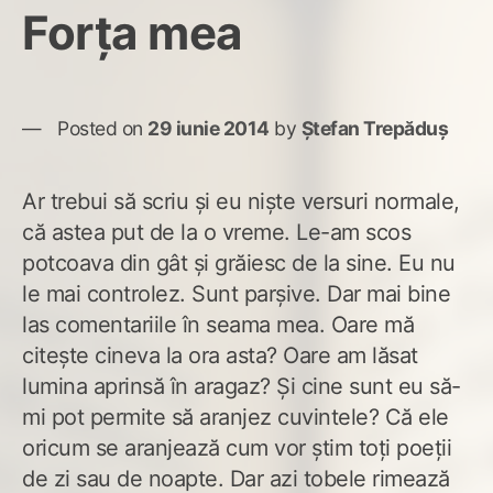
Forţa mea
Posted on
29 iunie 2014
by
Ștefan Trepăduș
Ar trebui să scriu şi eu nişte versuri normale,
că astea put de la o vreme. Le-am scos
potcoava din gât şi grăiesc de la sine. Eu nu
le mai controlez. Sunt parşive. Dar mai bine
las comentariile în seama mea. Oare mă
citeşte cineva la ora asta? Oare am lăsat
lumina aprinsă în aragaz? Şi cine sunt eu să-
mi pot permite să aranjez cuvintele? Că ele
oricum se aranjează cum vor ştim toţi poeţii
de zi sau de noapte. Dar azi tobele rimează