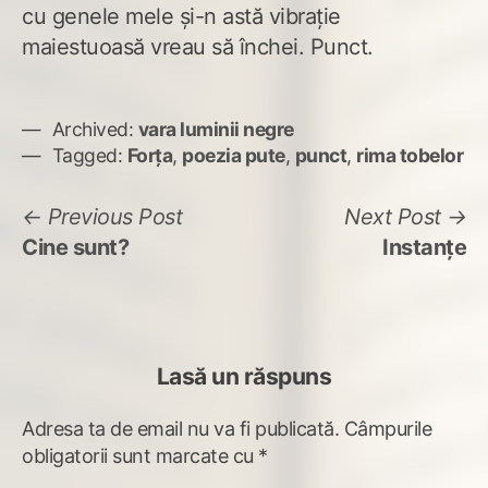
cu genele mele şi-n astă vibraţie
maiestuoasă vreau să închei. Punct.
Archived:
vara luminii negre
Tagged:
Forța
,
poezia pute
,
punct
,
rima tobelor
Navigare
Previous
N
Previous Post
Next Post
post:
po
Cine sunt?
Instanţe
în
articole
Lasă un răspuns
Adresa ta de email nu va fi publicată.
Câmpurile
obligatorii sunt marcate cu
*