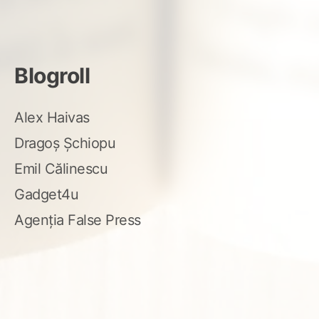
Blogroll
Alex Haivas
Dragoș Șchiopu
Emil Călinescu
Gadget4u
Agenția False Press