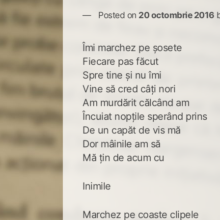
Posted on
20 octombrie 2016
Îmi marchez pe șosete
Fiecare pas făcut
Spre tine și nu îmi
Vine să cred câți nori
Am murdărit călcând am
Încuiat nopțile sperând prins
De un capăt de vis mă
Dor mâinile am să
Mă țin de acum cu
Inimile
Marchez pe coaste clipele