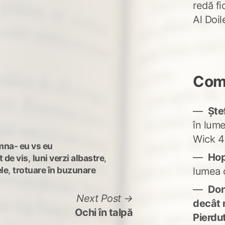
redă fi
Al Doi
Come
Ște
în lum
Wick 4
mna- eu vs eu
Ho
 de vis
,
luni verzi albastre
,
ele
,
trotuare în buzunare
lumea 
Don'
Next
Next Post
decât 
post:
Ochi în talpă
Pierdu