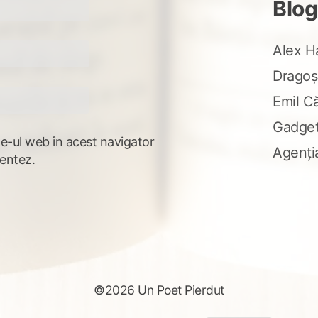
Blog
Alex H
Dragoș
Emil C
Gadge
te-ul web în acest navigator
Agenți
entez.
©2026 Un Poet Pierdut