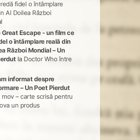
 redă fidel o întâmplare
in Al Doilea Război
l
 Great Escape - un film ce
del o întâmplare reală din
lea Război Mondial – Un
ierdut
la
Doctor Who între
m informat despre
ormare – Un Poet Pierdut
 mov – carte scrisă pentru
ova un produs