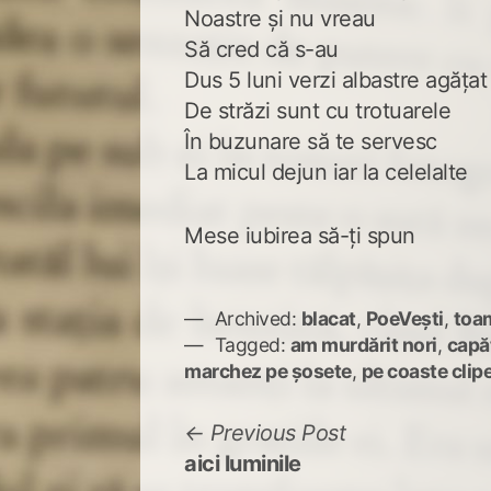
Noastre și nu vreau
Să cred că s-au
Dus 5 luni verzi albastre agățat
De străzi sunt cu trotuarele
În buzunare să te servesc
La micul dejun iar la celelalte
Mese iubirea să-ți spun
Archived:
blacat
,
PoeVești
,
toa
Tagged:
am murdărit nori
,
capăt
marchez pe șosete
,
pe coaste clip
Navigare
Previous
Previous Post
post:
aici luminile
în