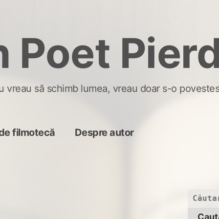
 Poet Pier
u vreau să schimb lumea, vreau doar s-o povestes
de filmotecă
Despre autor
Caută
după: