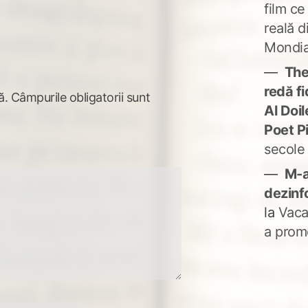
film ce
reală d
Mondia
The
redă fi
ă.
Câmpurile obligatorii sunt
Al Doi
Poet P
secole
M-a
dezinf
la
Vaca
a prom