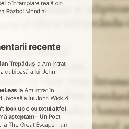
del o întâmplare reală din
lea Război Mondial
ntarii recente
fan Trepăduș
la
Am intrat
ea dubioasă a lui John
peLess
la
Am intrat în
dubioasă a lui John Wick 4
t look up e cu totul altfel
mă așteptam – Un Poet
t
la
The Great Escape – un