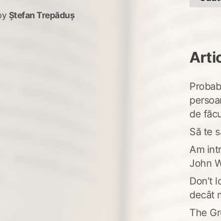
by
Ștefan Trepăduș
Arti
Probabi
persoa
de făcu
Să te s
Am intr
John W
Don’t l
decât 
The Gr