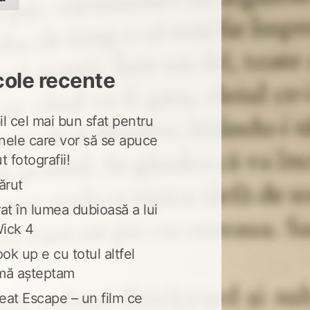
cole recente
l cel mai bun sfat pentru
nele care vor să se apuce
t fotografii!
ărut
at în lumea dubioasă a lui
ick 4
ook up e cu totul altfel
mă așteptam
eat Escape – un film ce