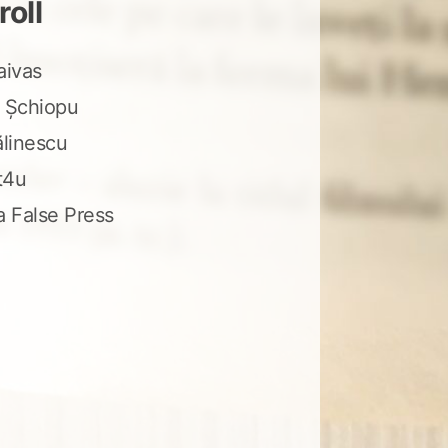
roll
aivas
 Șchiopu
ălinescu
t4u
a False Press