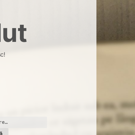
dut
c!