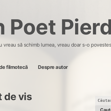
 Poet Pier
u vreau să schimb lumea, vreau doar s-o povestes
de filmotecă
Despre autor
 de vis
Caută
după: