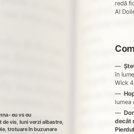
redă fi
Al Doi
Come
Ște
în lum
Wick 4
Ho
lumea 
Don'
mna- eu vs eu
decât 
 de vis
,
luni verzi albastre
,
ele
,
trotuare în buzunare
Pierdu