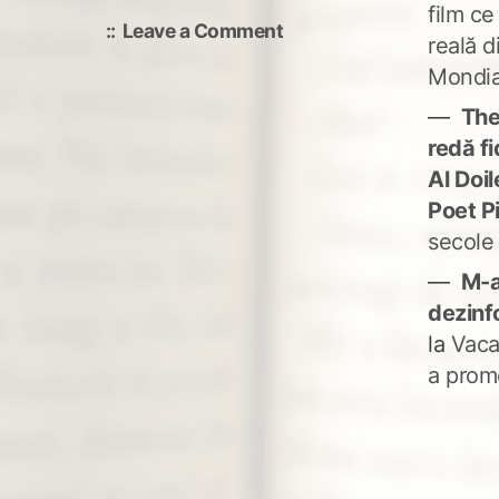
film ce
on
Leave a Comment
reală d
IIII/
Mondia
The
redă fi
Al Doi
Poet P
secole
M-a
dezinf
la
Vaca
a prom