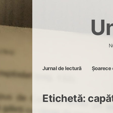
Skip
to
Un
content
N
Jurnal de lectură
Șoarece 
Etichetă:
capăt