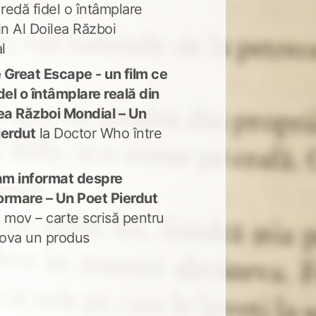
 redă fidel o întâmplare
in Al Doilea Război
l
 Great Escape - un film ce
del o întâmplare reală din
lea Război Mondial – Un
ierdut
la
Doctor Who între
m informat despre
ormare – Un Poet Pierdut
 mov – carte scrisă pentru
ova un produs