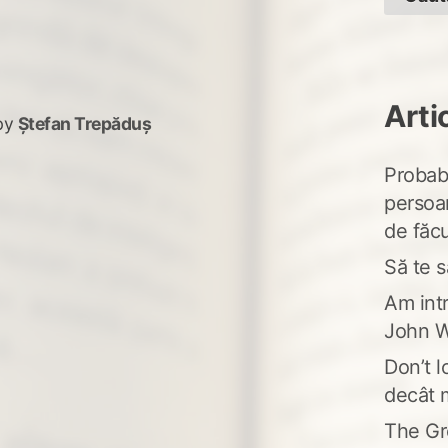
Arti
by
Ștefan Trepăduș
Probabi
persoa
de făcu
Să te s
Am intr
John W
Don’t l
decât 
The Gr