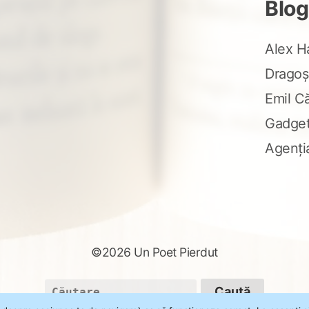
Blog
Alex H
Dragoș
Emil C
Gadge
Agenți
©2026 Un Poet Pierdut
Caută
după: