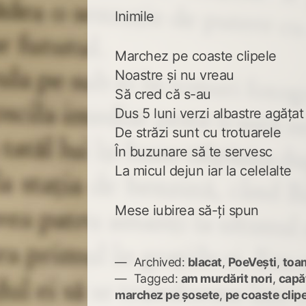
Inimile
Marchez pe coaste clipele
Noastre și nu vreau
Să cred că s-au
Dus 5 luni verzi albastre agățat
De străzi sunt cu trotuarele
În buzunare să te servesc
La micul dejun iar la celelalte
Mese iubirea să-ți spun
Archived:
blacat
,
PoeVești
,
toa
Tagged:
am murdărit nori
,
capăt
marchez pe șosete
,
pe coaste clip