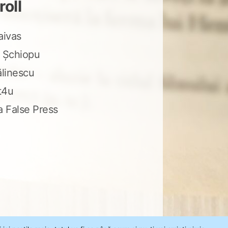
roll
aivas
 Șchiopu
ălinescu
t4u
a False Press