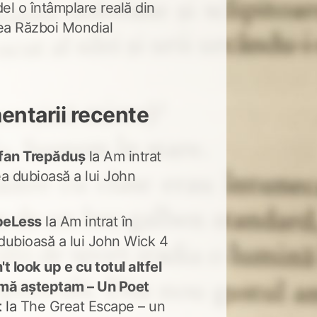
del o întâmplare reală din
lea Război Mondial
ntarii recente
fan Trepăduș
la
Am intrat
ea dubioasă a lui John
peLess
la
Am intrat în
dubioasă a lui John Wick 4
t look up e cu totul altfel
mă așteptam – Un Poet
t
la
The Great Escape – un