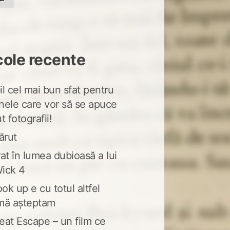
cole recente
l cel mai bun sfat pentru
nele care vor să se apuce
t fotografii!
ărut
at în lumea dubioasă a lui
ick 4
ook up e cu totul altfel
mă așteptam
eat Escape – un film ce