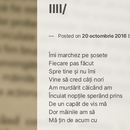
IIII/
Posted on
20 octombrie 2016
Îmi marchez pe șosete
Fiecare pas făcut
Spre tine și nu îmi
Vine să cred câți nori
Am murdărit călcând am
Încuiat nopțile sperând prins
De un capăt de vis mă
Dor mâinile am să
Mă țin de acum cu