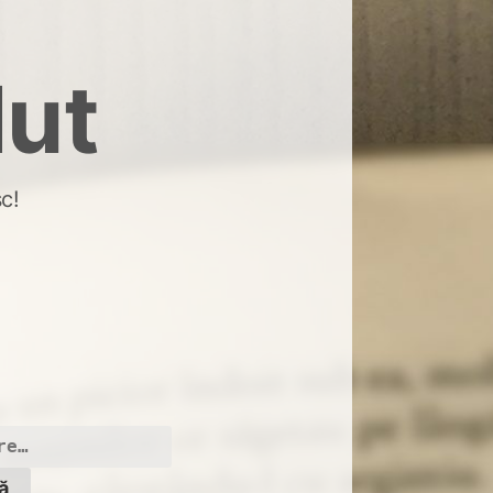
dut
c!