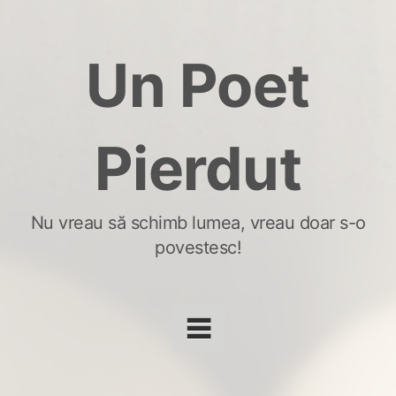
Skip
to
Un Poet
content
Pierdut
Nu vreau să schimb lumea, vreau doar s-o
povestesc!