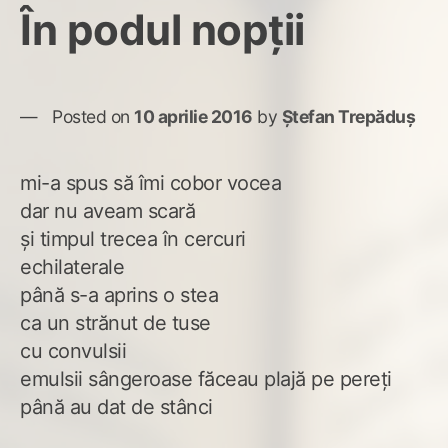
În podul nopții
Posted on
10 aprilie 2016
by
Ștefan Trepăduș
mi-a spus să îmi cobor vocea
dar nu aveam scară
și timpul trecea în cercuri
echilaterale
până s-a aprins o stea
ca un strănut de tuse
cu convulsii
emulsii sângeroase făceau plajă pe pereți
până au dat de stânci