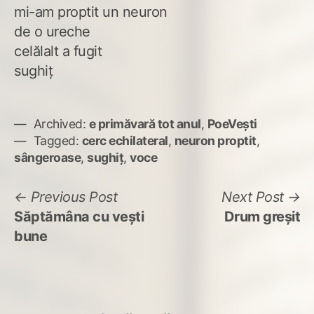
mi-am proptit un neuron
de o ureche
celălalt a fugit
sughiț
Archived:
e primăvară tot anul
,
PoeVești
Tagged:
cerc echilateral
,
neuron proptit
,
sângeroase
,
sughiț
,
voce
Navigare
Previous
N
Previous Post
Next Post
post:
po
Săptămâna cu vești
Drum greșit
în
bune
articole