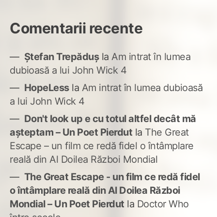
Comentarii recente
Ștefan Trepăduș
la
Am intrat în lumea
dubioasă a lui John Wick 4
HopeLess
la
Am intrat în lumea dubioasă
a lui John Wick 4
Don't look up e cu totul altfel decât mă
așteptam – Un Poet Pierdut
la
The Great
Escape – un film ce redă fidel o întâmplare
reală din Al Doilea Război Mondial
The Great Escape - un film ce redă fidel
o întâmplare reală din Al Doilea Război
Mondial – Un Poet Pierdut
la
Doctor Who