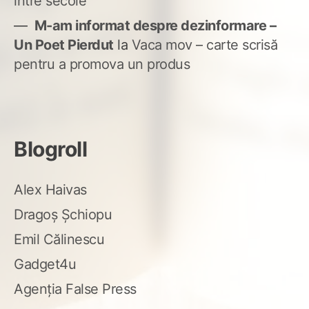
între secole
M-am informat despre dezinformare –
Un Poet Pierdut
la
Vaca mov – carte scrisă
pentru a promova un produs
Blogroll
Alex Haivas
Dragoș Șchiopu
Emil Călinescu
Gadget4u
Agenția False Press