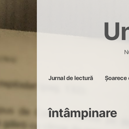
Skip
to
Un
content
N
Jurnal de lectură
Șoarece 
întâmpinare