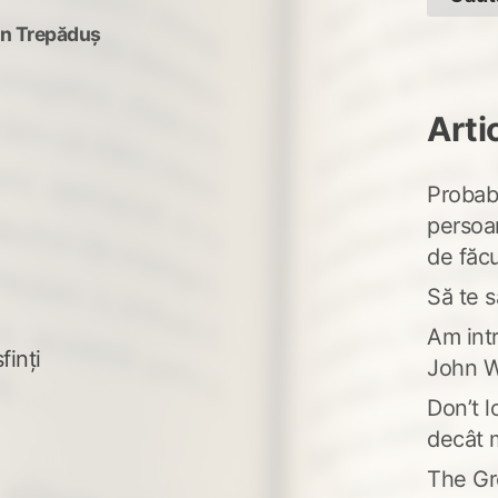
an Trepăduș
Arti
Probabi
persoa
de făcu
Să te s
Am intr
finți
John W
Don’t l
decât 
The Gr