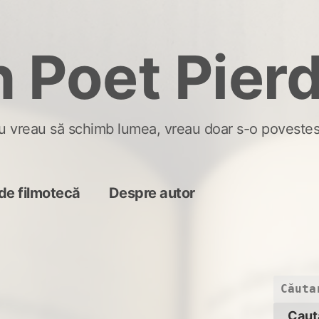
 Poet Pier
u vreau să schimb lumea, vreau doar s-o povestes
de filmotecă
Despre autor
Caută
după: