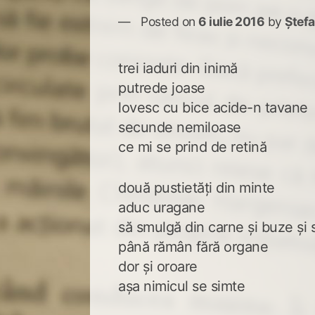
Posted on
6 iulie 2016
by
Ștef
trei iaduri din inimă
putrede joase
lovesc cu bice acide-n tavane
secunde nemiloase
ce mi se prind de retină
două pustietăți din minte
aduc uragane
să smulgă din carne și buze și s
până rămân fără organe
dor și oroare
așa nimicul se simte