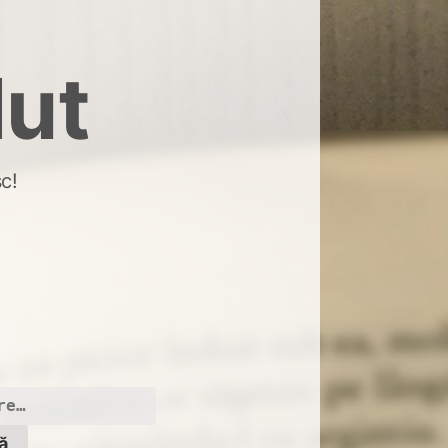
dut
c!