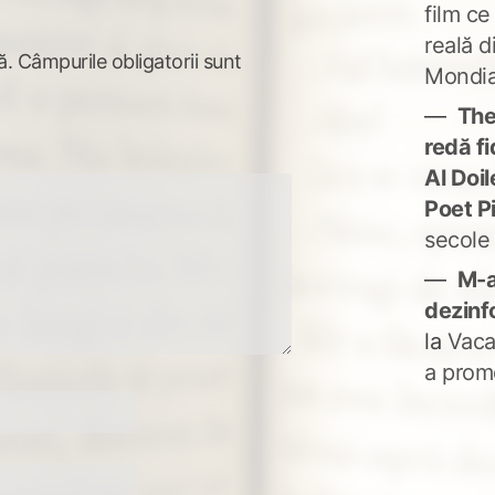
film ce
reală d
ă.
Câmpurile obligatorii sunt
Mondia
The
redă fi
Al Doi
Poet P
secole
M-a
dezinf
la
Vaca
a prom