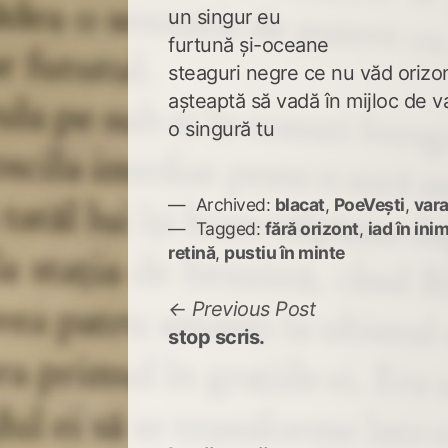
un singur eu
furtună și-oceane
steaguri negre ce nu văd orizo
așteaptă să vadă în mijloc de v
o singură tu
Archived:
blacat
,
PoeVești
,
vara
Tagged:
fără orizont
,
iad în ini
retină
,
pustiu în minte
Navigare
Previous
Previous Post
post:
stop scris.
în
articole