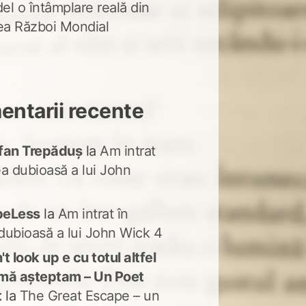
del o întâmplare reală din
lea Război Mondial
ntarii recente
fan Trepăduș
la
Am intrat
ea dubioasă a lui John
peLess
la
Am intrat în
dubioasă a lui John Wick 4
t look up e cu totul altfel
mă așteptam – Un Poet
t
la
The Great Escape – un