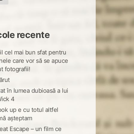
cole recente
l cel mai bun sfat pentru
nele care vor să se apuce
t fotografii!
ărut
at în lumea dubioasă a lui
ick 4
ook up e cu totul altfel
mă așteptam
eat Escape – un film ce