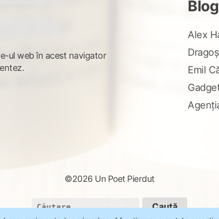
Blog
Alex H
Dragoș
te-ul web în acest navigator
entez.
Emil C
Gadge
Agenți
©2026 Un Poet Pierdut
Caută
după: