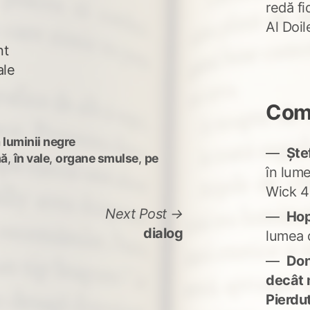
redă fi
Al Doi
nt
ale
Come
 luminii negre
Ște
mă
,
în vale
,
organe smulse
,
pe
în lum
Wick 4
Next
Next Post
Ho
post:
dialog
lumea 
Don'
decât 
Pierdu