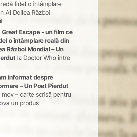
 redă fidel o întâmplare
in Al Doilea Război
l
 Great Escape - un film ce
del o întâmplare reală din
lea Război Mondial – Un
ierdut
la
Doctor Who între
m informat despre
ormare – Un Poet Pierdut
 mov – carte scrisă pentru
ova un produs