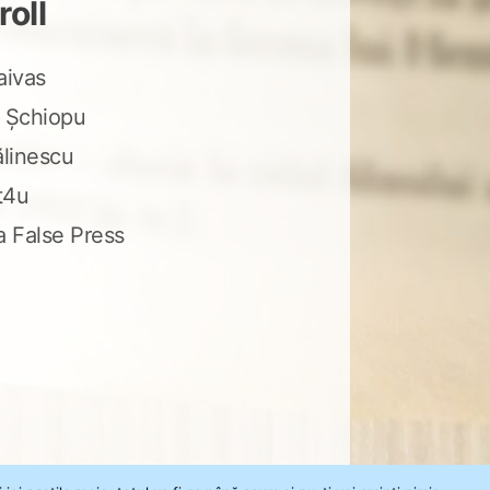
roll
aivas
 Șchiopu
ălinescu
t4u
a False Press