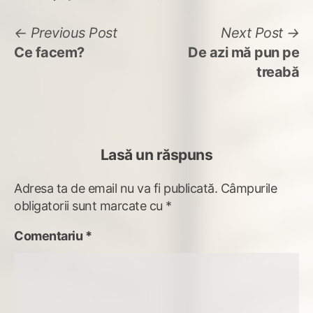
Navigare
Previous
N
Previous Post
Next Post
post:
po
Ce facem?
De azi mă pun pe
în
treabă
articole
Lasă un răspuns
Adresa ta de email nu va fi publicată.
Câmpurile
obligatorii sunt marcate cu
*
Comentariu
*