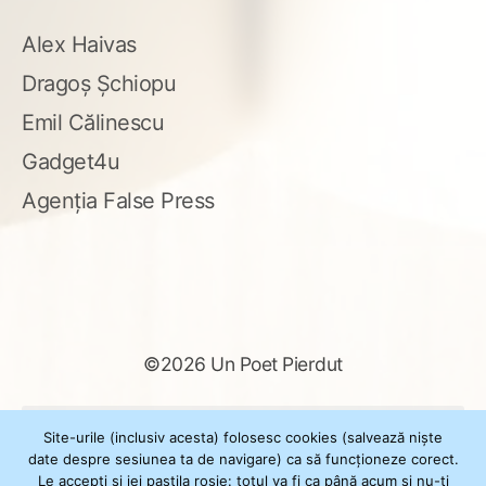
Alex Haivas
Dragoș Șchiopu
Emil Călinescu
Gadget4u
Agenția False Press
©2026 Un Poet Pierdut
Caută
Site-urile (inclusiv acesta) folosesc cookies (salvează niște
după:
date despre sesiunea ta de navigare) ca să funcționeze corect.
Le accepți și iei pastila roșie: totul va fi ca până acum și nu-ți