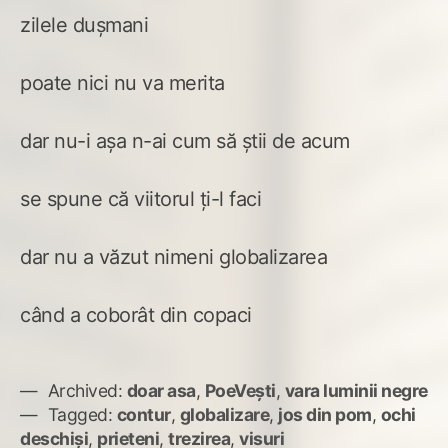
zilele dușmani
poate nici nu va merita
dar nu-i așa n-ai cum să știi de acum
se spune că viitorul ți-l faci
dar nu a văzut nimeni globalizarea
când a coborât din copaci
Archived:
doar asa
,
PoeVești
,
vara luminii negre
Tagged:
contur
,
globalizare
,
jos din pom
,
ochi
deschiși
,
prieteni
,
trezirea
,
visuri