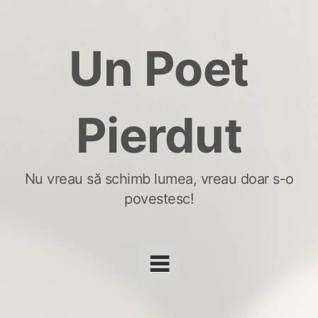
Skip
to
Un Poet
content
Pierdut
Nu vreau să schimb lumea, vreau doar s-o
povestesc!