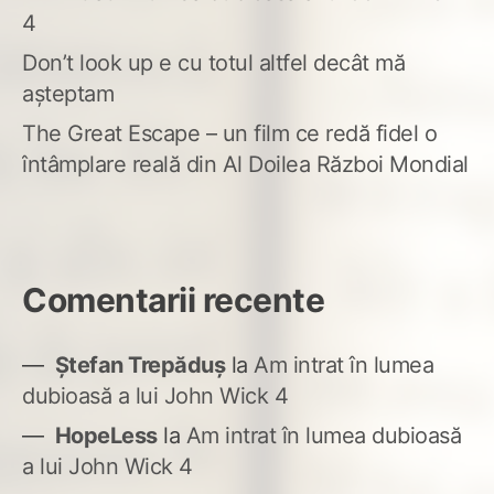
4
Don’t look up e cu totul altfel decât mă
așteptam
The Great Escape – un film ce redă fidel o
întâmplare reală din Al Doilea Război Mondial
Comentarii recente
Ștefan Trepăduș
la
Am intrat în lumea
dubioasă a lui John Wick 4
HopeLess
la
Am intrat în lumea dubioasă
a lui John Wick 4