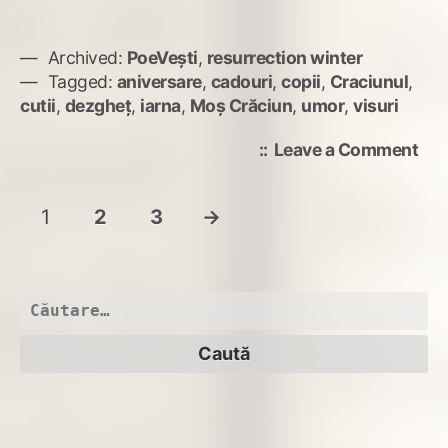
Archived:
PoeVești
,
resurrection winter
Tagged:
aniversare
,
cadouri
,
copii
,
Craciunul
,
cutii
,
dezgheț
,
iarna
,
Moș Crăciun
,
umor
,
visuri
on
Leave a Comment
O
ani
Paginație
Page
Page
Page
Next
1
2
3
→
și
articole
un
Page
cam
roș
Caută
după: