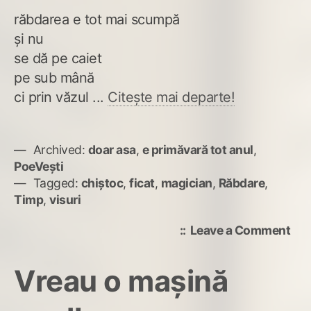
răbdarea e tot mai scumpă
și nu
se dă pe caiet
pe sub mână
ci prin văzul ...
Citește mai departe!
Archived:
doar asa
,
e primăvară tot anul
,
PoeVești
Tagged:
chiștoc
,
ficat
,
magician
,
Răbdare
,
Timp
,
visuri
on
Leave a Comment
Chi
din
Vreau o mașină
fica
vieț