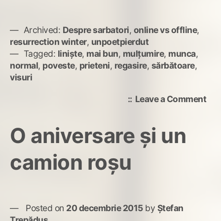
Archived:
Despre sarbatori
,
online vs offline
,
resurrection winter
,
unpoetpierdut
Tagged:
liniște
,
mai bun
,
mulțumire
,
munca
,
normal
,
poveste
,
prieteni
,
regasire
,
sărbătoare
,
visuri
on
Leave a Comment
O
pov
O aniversare și un
nor
de
camion roșu
săr
Posted on
20 decembrie 2015
by
Ștefan
Trepăduș