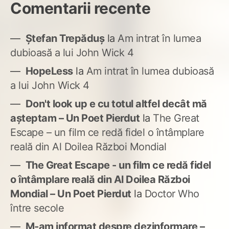
Comentarii recente
Ștefan Trepăduș
la
Am intrat în lumea
dubioasă a lui John Wick 4
HopeLess
la
Am intrat în lumea dubioasă
a lui John Wick 4
Don't look up e cu totul altfel decât mă
așteptam – Un Poet Pierdut
la
The Great
Escape – un film ce redă fidel o întâmplare
reală din Al Doilea Război Mondial
The Great Escape - un film ce redă fidel
o întâmplare reală din Al Doilea Război
Mondial – Un Poet Pierdut
la
Doctor Who
între secole
M-am informat despre dezinformare –