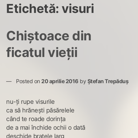
Etichetă:
visuri
Chiștoace din
ficatul vieții
Posted on
20 aprilie 2016
by
Ștefan Trepăduș
nu-ți rupe visurile
ca să hrănești păsărelele
când te roade dorința
de a mai închide ochii o dată
deschide brațele larg