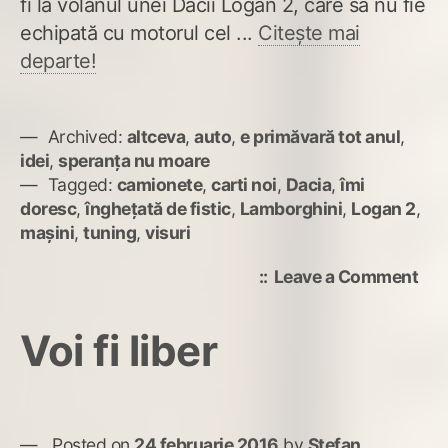
fi la volanul unei Dacii Logan 2, care să nu fie
echipată cu motorul cel ...
Citește mai
departe!
Archived:
altceva
,
auto
,
e primăvară tot anul
,
idei
,
speranța nu moare
Tagged:
camionete
,
carti noi
,
Dacia
,
îmi
doresc
,
înghețată de fistic
,
Lamborghini
,
Logan 2
,
mașini
,
tuning
,
visuri
on
Leave a Comment
Vre
o
Voi fi liber
maș
coo
Posted on
24 februarie 2016
by
Ștefan