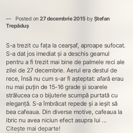
Posted on
27 decembrie 2015
by
Ștefan
Trepăduș
S-a trezit cu fața la cearșaf, aproape sufocat.
S-a dat jos imediat și a deschis geamul
pentru a fi trezit mai bine de palmele reci ale
zilei de 27 decembrie. Aerul era destul de
rece, însă nu cum s-ar fi așteptat: afară erau
nu mai puțin de 15-16 grade și soarele
strălucea ca o bijuterie scumpă purtată cu
eleganță. S-a îmbrăcat repede și a ieșit să
bea cafeaua. Din diverse motive, cafeaua la
ibric nu avea niciun efect asupra lui ...
Citește mai departe!