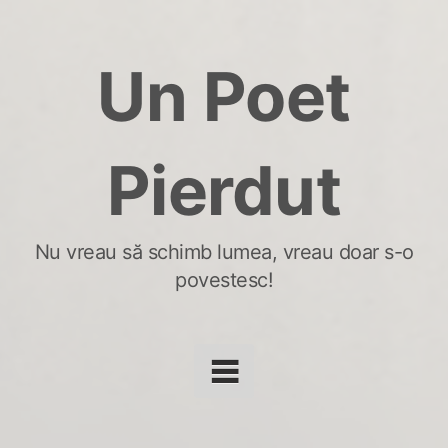
Skip
to
Un Poet
content
Pierdut
Nu vreau să schimb lumea, vreau doar s-o
povestesc!