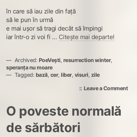
în care să iau zile din față
să le pun în urmă
e mai ușor să tragi decât să împingi
iar într-o zi voi fi ...
Citește mai departe!
Archived:
PoeVești
,
resurrection winter
,
speranța nu moare
Tagged:
bază
,
cer
,
liber
,
visuri
,
zile
on
Leave a Comment
Voi
fi
O poveste normală
libe
de sărbători