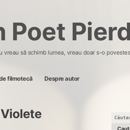
 Poet Pier
u vreau să schimb lumea, vreau doar s-o povestes
de filmotecă
Despre autor
 Violete
Caută
după: