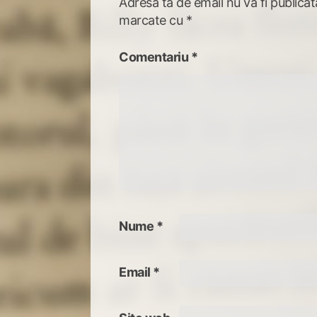
Adresa ta de email nu va fi publicat
marcate cu
*
Comentariu
*
Nume
*
Email
*