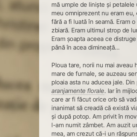
mă umple de liniște și petalele 
meu omniprezent nu eram eu, e
fără a fi luată în seamă. Eram 
zbiară. Eram ultimul strop de l
Eram șoapta aceea ce distruge 
până în acea dimineață…
Ploua tare, norii nu mai aveau 
mare de furnale, se auzeau sent
ploaia asta nu aducea jale. Di
aranjamente florale
. Iar în mijl
care ar fi făcut orice orb să vad
inanimat să creadă că există vi
și după potop. Am privit în movul
l-am numit zâmbet. Am auzit un 
mea, am crezut că-i un răspuns