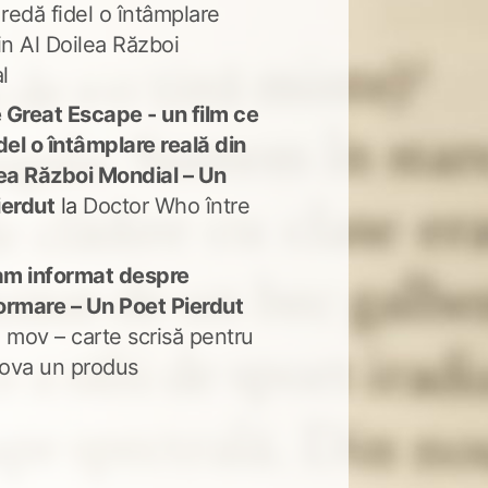
 redă fidel o întâmplare
in Al Doilea Război
l
 Great Escape - un film ce
del o întâmplare reală din
lea Război Mondial – Un
ierdut
la
Doctor Who între
m informat despre
ormare – Un Poet Pierdut
 mov – carte scrisă pentru
ova un produs