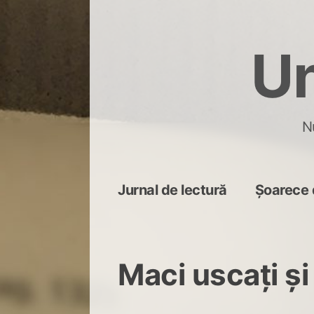
Skip
to
Un
content
N
Jurnal de lectură
Șoarece 
Maci uscați și