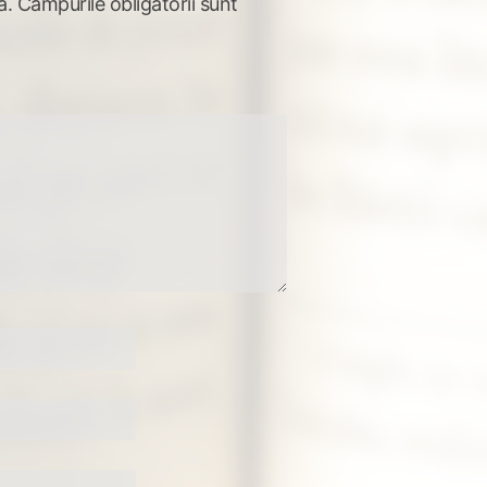
ă.
Câmpurile obligatorii sunt