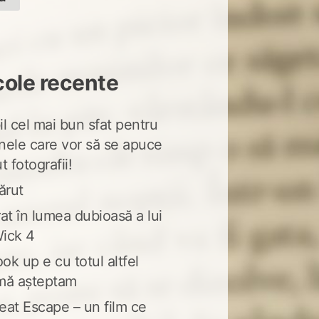
cole recente
l cel mai bun sfat pentru
nele care vor să se apuce
t fotografii!
ărut
at în lumea dubioasă a lui
ick 4
ook up e cu totul altfel
mă așteptam
eat Escape – un film ce