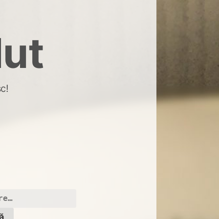
dut
c!