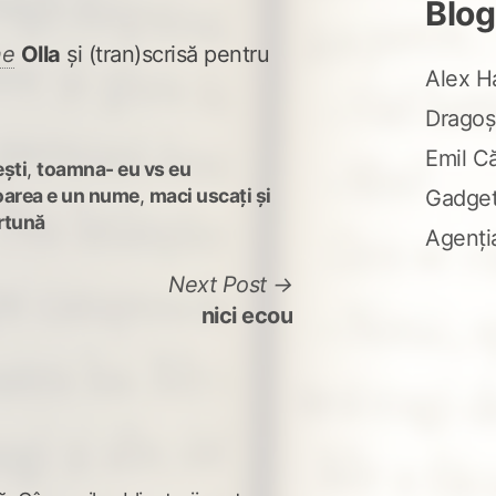
Blog
ne
Olla
și (tran)scrisă pentru
Alex H
Dragoș
Emil C
ști
,
toamna- eu vs eu
oarea e un nume
,
maci uscați și
Gadge
rtună
Agenți
Next
Next Post
post:
nici ecou