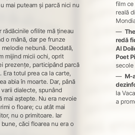
film ce
 nu mai puteam și parcă nici nu
reală d
Mondia
rădăcinile ofilite mă țineau
The
ind o mână, dar pe frunze
redă fi
 o melodie nebună. Deodată,
Al Doi
ijind micii ochi, oprit
Poet P
ei prezențe, participând parcă
secole
. Era totul prea ca la carte,
M-a
tea abia în moarte. Dar, până
dezinf
 varii dialecte, spunând
la
Vaca
să mai aștepte. Nu era nevoie
a prom
imi o floare; cu atât mai
tor, nu o primitoare. Iar
 bune, căci floarea nu era o