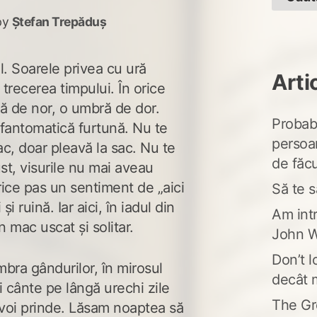
by
Ștefan Trepăduș
ol. Soarele privea cu ură
Arti
trecerea timpului. În orice
mă de nor, o umbră de dor.
Probabi
o fantomatică furtună. Nu te
persoa
c, doar pleavă la sac. Nu te
de făcu
st, visurile nu mai aveau
orice pas un sentiment de „aici
Să te s
 și ruină. Iar aici, în iadul din
Am intr
n mac uscat și solitar.
John W
Don’t l
bra gândurilor, în mirosul
decât 
i cânte pe lângă urechi zile
The Gr
 voi prinde. Lăsam noaptea să