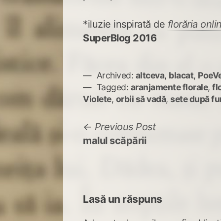
*iluzie inspirată de
florăria onli
SuperBlog 2016
Archived:
altceva
,
blacat
,
PoeVe
Tagged:
aranjamente florale
,
fl
Violete
,
orbii să vadă
,
sete după fu
Navigare
Previous
Previous Post
post:
malul scăpării
în
articole
Lasă un răspuns