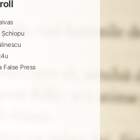
roll
aivas
 Șchiopu
ălinescu
t4u
a False Press