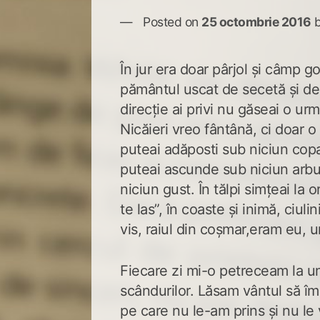
Posted on
25 octombrie 2016
În jur era doar pârjol și câmp g
pământul uscat de secetă și de 
direcție ai privi nu găseai o ur
Nicăieri vreo fântână, ci doar 
puteai adăposti sub niciun copa
puteai ascunde sub niciun arbu
niciun gust. În tălpi simțeai la 
te las”, în coaste și inimă, ciulini
vis, raiul din coșmar,eram eu, u
Fiecare zi mi-o petreceam la um
scândurilor. Lăsam vântul să îm
pe care nu le-am prins și nu le