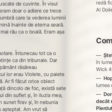
redă fi
uscate de cuvinte. În visul
Al Doi
ram doar o adiere ce trece
o umbră care la vederea luminii
umină înainte de eterna seară.
mai rău ca o boală. Eram așa
Come
hotare. Întunecau tot ca o
Ște
ințe ca din tribunale. Dar
în lum
n pământ răsăreau
Wick 4
ocul lor erau Violete, cu paiete
Ho
ă. Ar fi făcut orice obiect
lumea 
ață dincolo de foc, există sete
Don'
 din suflet și, în iluzia mea,
decât 
sunet firav și, în nebunia
Pierdu
 așteptat. Am vrut să