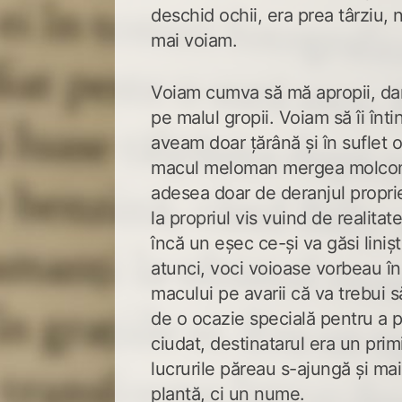
deschid ochii, era prea târziu,
mai voiam.
Voiam cumva să mă apropii, dar 
pe malul gropii. Voiam să îi înt
aveam doar țărână și în suflet
macul meloman mergea molcom m
adesea doar de deranjul propri
la propriul vis vuind de realitate
încă un eșec ce-și va găsi liniș
atunci, voci voioase vorbeau în
macului pe avarii că va trebui 
de o ocazie specială pentru a pr
ciudat, destinatarul era un primi
lucrurile păreau s-ajungă și mai
plantă, ci un nume.