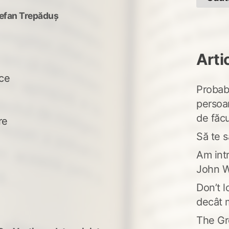
efan Trepăduș
Arti
uce
Probabi
persoa
de făcu
re
Să te s
Am intr
John W
Don’t l
decât 
The Gr