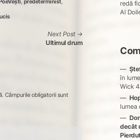
PoeVești
,
predeterminist
,
redă fi
Al Doi
ucis
Next
Next Post
post:
Ultimul drum
Come
Ște
în lum
Wick 4
ă.
Câmpurile obligatorii sunt
Ho
lumea 
Don'
decât 
Pierdu