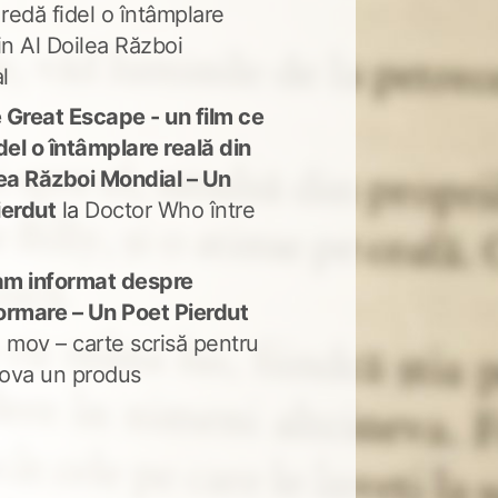
 redă fidel o întâmplare
in Al Doilea Război
l
 Great Escape - un film ce
del o întâmplare reală din
lea Război Mondial – Un
ierdut
la
Doctor Who între
m informat despre
ormare – Un Poet Pierdut
 mov – carte scrisă pentru
ova un produs