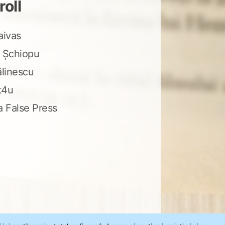
roll
aivas
 Șchiopu
ălinescu
t4u
a False Press