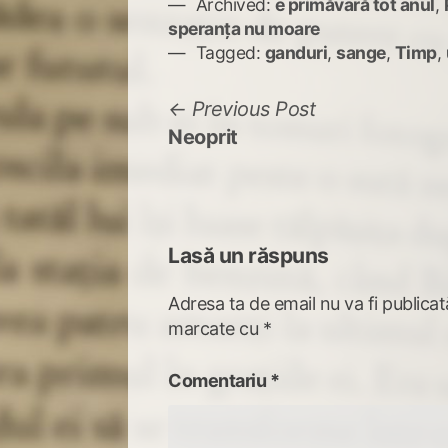
Archived:
e primăvară tot anul
,
speranța nu moare
Tagged:
ganduri
,
sange
,
Timp
,
Navigare
Previous
Previous Post
post:
Neoprit
în
articole
Lasă un răspuns
Adresa ta de email nu va fi publicat
marcate cu
*
Comentariu
*