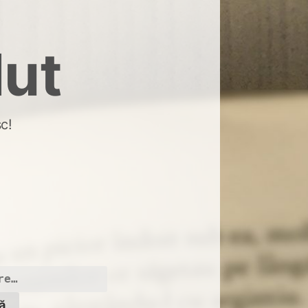
dut
c!