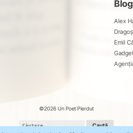
Blog
Alex H
Dragoș
Emil C
Gadge
Agenți
©2026 Un Poet Pierdut
Caută
după: