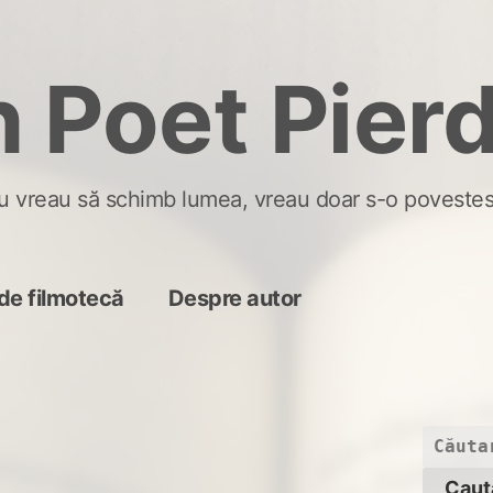
 Poet Pier
u vreau să schimb lumea, vreau doar s-o povestes
de filmotecă
Despre autor
Caută
după: