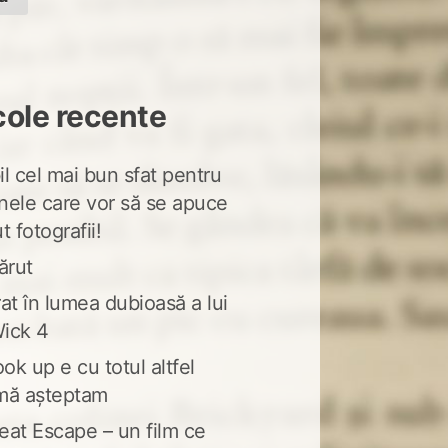
cole recente
l cel mai bun sfat pentru
nele care vor să se apuce
t fotografii!
ărut
at în lumea dubioasă a lui
ick 4
ook up e cu totul altfel
mă așteptam
eat Escape – un film ce