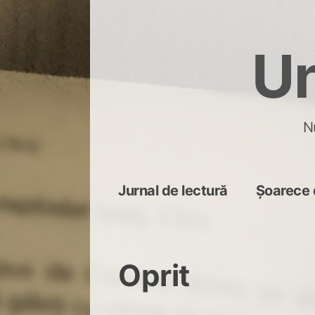
Skip
to
Un
content
N
Jurnal de lectură
Șoarece 
Oprit