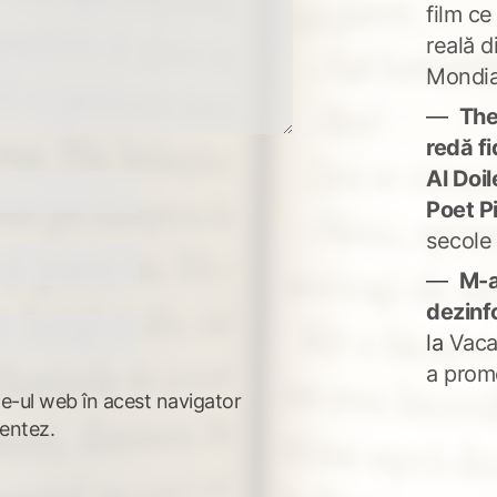
film ce
reală d
Mondia
The
redă fi
Al Doi
Poet P
secole
M-a
dezinf
la
Vaca
a prom
te-ul web în acest navigator
entez.