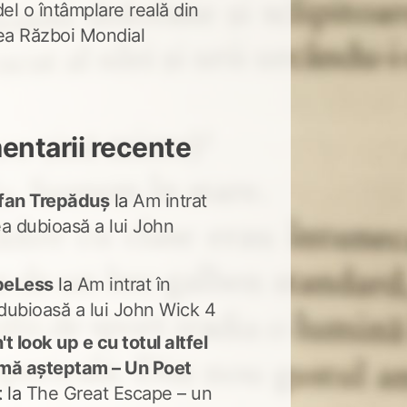
del o întâmplare reală din
lea Război Mondial
ntarii recente
fan Trepăduș
la
Am intrat
ea dubioasă a lui John
peLess
la
Am intrat în
dubioasă a lui John Wick 4
t look up e cu totul altfel
mă așteptam – Un Poet
t
la
The Great Escape – un