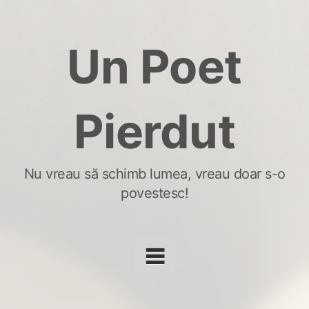
Skip
to
Un Poet
content
Pierdut
Nu vreau să schimb lumea, vreau doar s-o
povestesc!