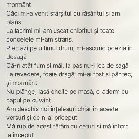
mormânt
Căci mi-a venit sfârșitul cu răsăritul și am
plâns
La lacrimi mi-am uscat chibritul și toate
condeiele mi-am strâns.
Plec azi pe ultimul drum, mi-ascund poezia în
desagă
Că-n atât fum și mâl, la pas nu-i loc de șagă
La revedere, foaie dragă; mi-ai fost și pântec,
și mormânt
Nu plânge, lasă cheile pe masă, c-adorm cu
capul pe cuvânt.
Am deschis noi înțelesuri chiar în aceste
versuri și de n-ai priceput
Mă rup de acest tărâm cu cețuri și mă întorc
la început