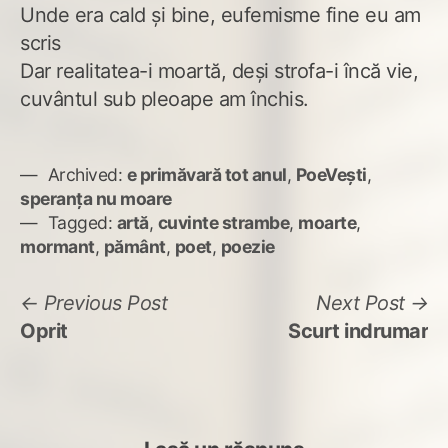
Unde era cald și bine, eufemisme fine eu am
scris
Dar realitatea-i moartă, deși strofa-i încă vie,
cuvântul sub pleoape am închis.
Archived:
e primăvară tot anul
,
PoeVești
,
speranța nu moare
Tagged:
artă
,
cuvinte strambe
,
moarte
,
mormant
,
pământ
,
poet
,
poezie
Navigare
Previous
N
Previous Post
Next Post
post:
po
Oprit
Scurt indrumar
în
articole