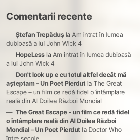
Comentarii recente
Ștefan Trepăduș
la
Am intrat în lumea
dubioasă a lui John Wick 4
HopeLess
la
Am intrat în lumea dubioasă
a lui John Wick 4
Don't look up e cu totul altfel decât mă
așteptam – Un Poet Pierdut
la
The Great
Escape – un film ce redă fidel o întâmplare
reală din Al Doilea Război Mondial
The Great Escape - un film ce redă fidel
o întâmplare reală din Al Doilea Război
Mondial – Un Poet Pierdut
la
Doctor Who
între secole