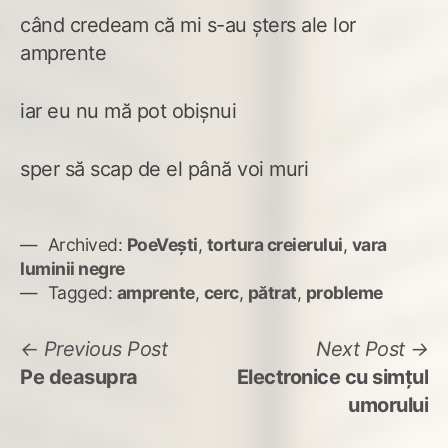
când credeam că mi s-au șters ale lor
amprente
iar eu nu mă pot obișnui
sper să scap de el până voi muri
Archived:
PoeVești
,
tortura creierului
,
vara
luminii negre
Tagged:
amprente
,
cerc
,
pătrat
,
probleme
Navigare
Previous
N
Previous Post
Next Post
post:
po
Pe deasupra
Electronice cu simțul
în
umorului
articole