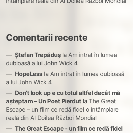
întâmplare reală din Al Doilea Război Mondial
Comentarii recente
Ștefan Trepăduș
la
Am intrat în lumea
dubioasă a lui John Wick 4
HopeLess
la
Am intrat în lumea dubioasă
a lui John Wick 4
Don't look up e cu totul altfel decât mă
așteptam – Un Poet Pierdut
la
The Great
Escape – un film ce redă fidel o întâmplare
reală din Al Doilea Război Mondial
The Great Escape - un film ce redă fidel