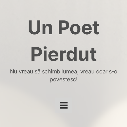
Skip
to
Un Poet
content
Pierdut
Nu vreau să schimb lumea, vreau doar s-o
povestesc!