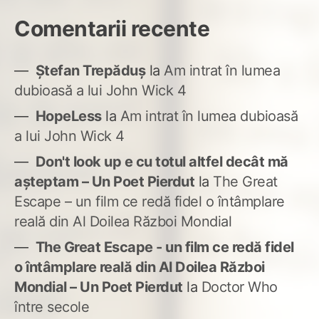
Comentarii recente
Ștefan Trepăduș
la
Am intrat în lumea
dubioasă a lui John Wick 4
HopeLess
la
Am intrat în lumea dubioasă
a lui John Wick 4
Don't look up e cu totul altfel decât mă
așteptam – Un Poet Pierdut
la
The Great
Escape – un film ce redă fidel o întâmplare
reală din Al Doilea Război Mondial
The Great Escape - un film ce redă fidel
o întâmplare reală din Al Doilea Război
Mondial – Un Poet Pierdut
la
Doctor Who
între secole