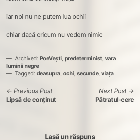
iar noi nu ne putem lua ochii
chiar dacă oricum nu vedem nimic
Archived:
PoeVești
,
predeterminist
,
vara
luminii negre
Tagged:
deasupra
,
ochi
,
secunde
,
viața
Navigare
Previous
N
Previous Post
Next Post
post:
po
Lipsă de conținut
Pătratul-cerc
în
articole
Lasă un răspuns