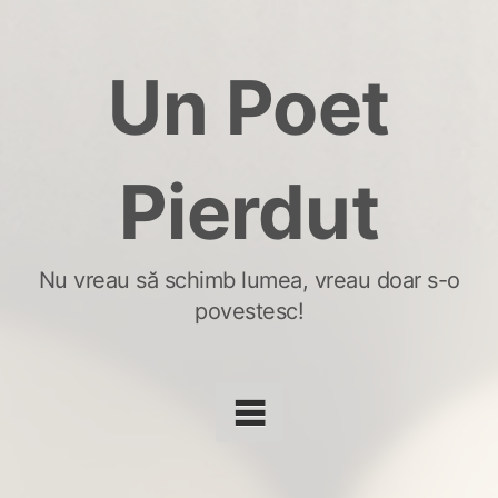
Skip
to
Un Poet
content
Pierdut
Nu vreau să schimb lumea, vreau doar s-o
povestesc!