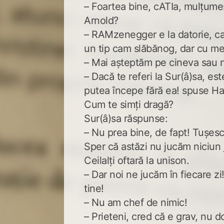
– Foartea bine, cATIa, mulțumes
Arnold?
– RAMzenegger e la datorie, c
un tip cam slăbănog, dar cu me
– Mai așteptăm pe cineva sau 
– Dacă te referi la Sur(â)sa, est
putea începe fără ea! spuse H
Cum te simți dragă?
Sur(â)sa răspunse:
– Nu prea bine, de fapt! Tușesc
Sper că astăzi nu jucăm niciun 
Ceilalți oftară la unison.
– Dar noi ne jucăm în fiecare z
tine!
– Nu am chef de nimic!
– Prieteni, cred că e grav, nu d