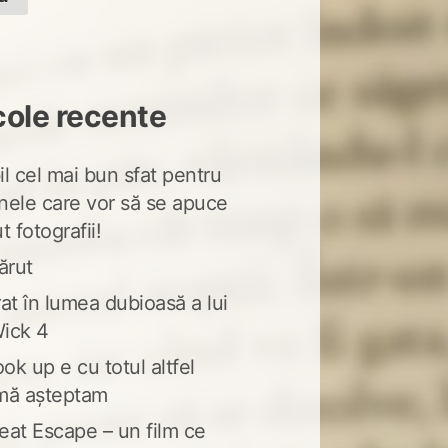
cole recente
l cel mai bun sfat pentru
nele care vor să se apuce
t fotografii!
ărut
at în lumea dubioasă a lui
ick 4
ook up e cu totul altfel
mă așteptam
eat Escape – un film ce