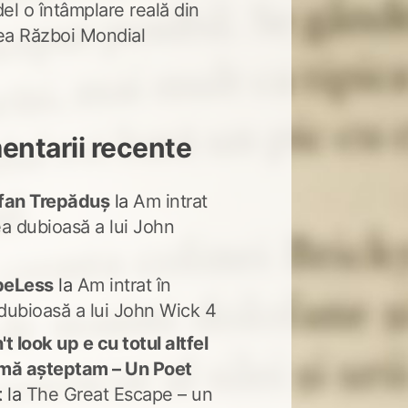
del o întâmplare reală din
lea Război Mondial
ntarii recente
fan Trepăduș
la
Am intrat
ea dubioasă a lui John
peLess
la
Am intrat în
dubioasă a lui John Wick 4
t look up e cu totul altfel
mă așteptam – Un Poet
t
la
The Great Escape – un