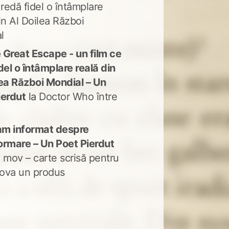
 redă fidel o întâmplare
in Al Doilea Război
l
 Great Escape - un film ce
del o întâmplare reală din
lea Război Mondial – Un
ierdut
la
Doctor Who între
m informat despre
ormare – Un Poet Pierdut
 mov – carte scrisă pentru
ova un produs