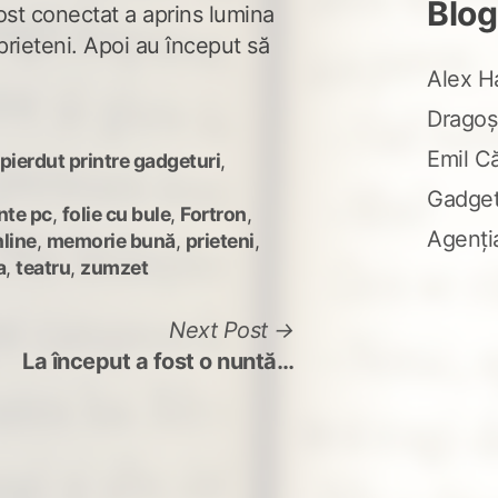
Blog
fost conectat a aprins lumina
 prieteni. Apoi au început să
Alex H
Dragoș
Emil C
pierdut printre gadgeturi
,
Gadge
te pc
,
folie cu bule
,
Fortron
,
Agenți
line
,
memorie bună
,
prieteni
,
a
,
teatru
,
zumzet
Next
Next Post
post:
La început a fost o nuntă…