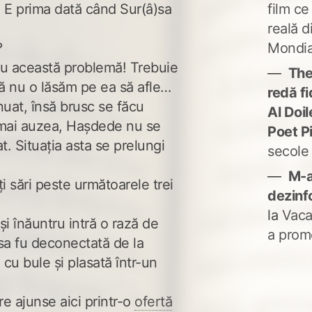
film ce
t. E prima dată când Sur(â)sa
reală d
Mondia
?
ru această problemă! Trebuie
The
ă nu o lăsăm pe ea să afle…
redă fi
inuat, însă brusc se făcu
Al Doi
 mai auzea, Hașdede nu se
Poet P
at. Situația asta se prelungi
secole
M-a
i sări peste următoarele trei
dezinf
la
Vaca
și înăuntru intră o rază de
a prom
sa fu deconectată de la
 cu bule și plasată într-un
are ajunse aici printr-o
ofertă