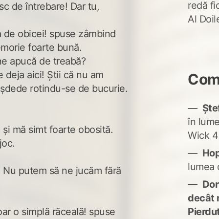
redă fi
c de întrebare! Dar tu,
Al Doi
a de obicei! spuse zâmbind
morie foarte bună.
ne apucă de treabă?
e deja aici! Știi că nu am
Come
așdede rotindu-se de bucurie.
Ște
în lum
 și mă simt foarte obosită.
Wick 4
joc.
Ho
lumea 
i! Nu putem să ne jucăm fără
Don'
decât 
Pierdu
oar o simplă răceală! spuse