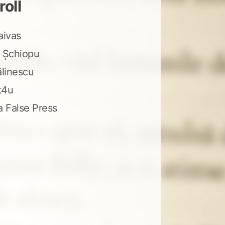
roll
aivas
 Șchiopu
ălinescu
t4u
a False Press