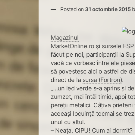
Posted on
31 octombrie 2015
Magazinul
MarketOnline.ro
și
sursele FSP
făcut pe noi, participanții la Su
vadă ce vorbesc între ele pies
să povestesc aici o astfel de d
direct de la
sursa (Fortron)
.
„…un led verde s-a aprins și de
zumzet, mai întâi timid, apoi to
pereții metalici. Câțiva prieten
aceeași locuință tocmai se tre
unul cu altul.
– Neața, CiPU! Cum ai dormit?