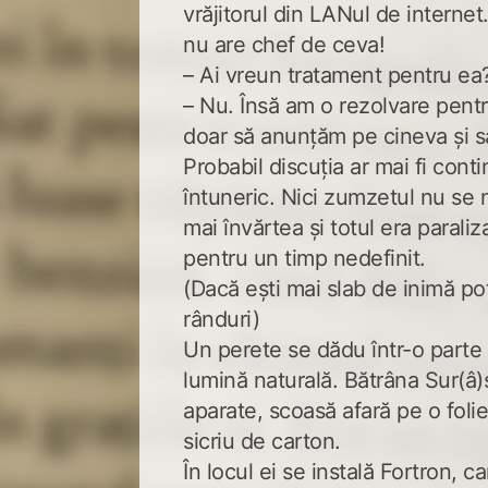
vrăjitorul din LANul de interne
nu are chef de ceva!
– Ai vreun tratament pentru ea
– Nu. Însă am o rezolvare pent
doar să anunțăm pe cineva și s
Probabil discuția ar mai fi cont
întuneric. Nici zumzetul nu se
mai învărtea și totul era paraliz
pentru un timp nedefinit.
(Dacă ești mai slab de inimă poț
rânduri)
Un perete se dădu într-o parte 
lumină naturală. Bătrâna Sur(â)
aparate, scoasă afară pe o folie
sicriu de carton.
În locul ei se instală Fortron, c