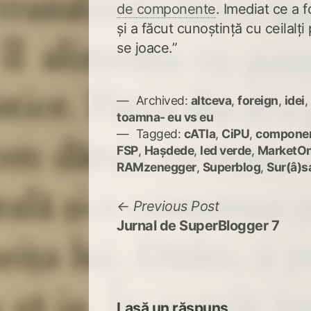
de componente
. Imediat ce a 
și a făcut cunoștință cu ceilalți
se joace.”
Archived:
altceva
,
foreign
,
idei
,
toamna- eu vs eu
Tagged:
cATIa
,
CiPU
,
componen
FSP
,
Hașdede
,
led verde
,
MarketOn
RAMzenegger
,
Superblog
,
Sur(â)s
Navigare
Previous
Previous Post
post:
Jurnal de SuperBlogger 7
în
articole
Lasă un răspuns