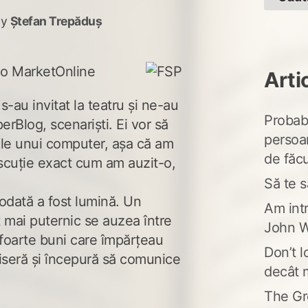
by
Ștefan Trepăduș
Arti
s-au invitat la teatru și ne-au
Probabi
perBlog, scenariști. Ei vor să
persoa
ele unui computer, așa că am
de făcu
iscuție exact cum am auzit-o,
Să te s
odată a fost lumină. Un
Am intr
t mai puternic se auzea între
John W
i foarte buni care împărțeau
Don’t l
ziseră și începură să comunice
decât 
The Gr