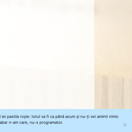
i pastila roșie: totul va fi ca până acum și nu-ți vei aminti nimic
 Habar n-am care, nu-s programator.