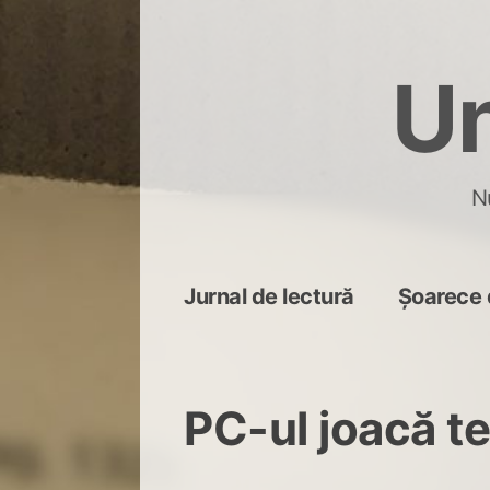
Skip
to
Un
content
N
Jurnal de lectură
Șoarece 
PC-ul joacă t