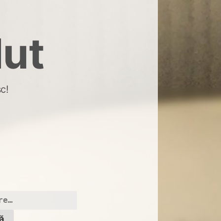
dut
c!