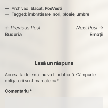
Archived:
blacat
,
PoeVești
Tagged:
îmbrățișare
,
nori
,
ploaie
,
umbre
Navigare
Previous
N
Previous Post
Next Post
post:
po
Bucuria
Emoţii
în
articole
Lasă un răspuns
Adresa ta de email nu va fi publicată.
Câmpurile
obligatorii sunt marcate cu
*
Comentariu
*