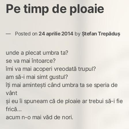
Pe timp de ploaie
Posted on
24 aprilie 2014
by
Ștefan Trepăduș
unde a plecat umbra ta?
se va mai întoarce?
îmi va mai acoperi vreodată trupul?
am să-i mai simt gustul?
îţi mai aminteşti când umbra ta se speria de
vânt
şi eu îi spuneam că de ploaie ar trebui să-i fie
frică…
acum n-o mai văd de nori.