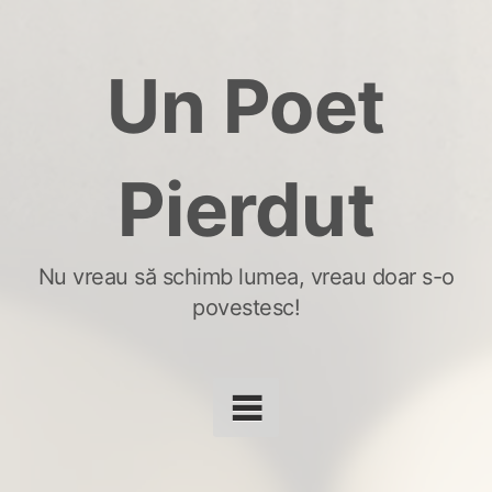
Skip
to
Un Poet
content
Pierdut
Nu vreau să schimb lumea, vreau doar s-o
povestesc!