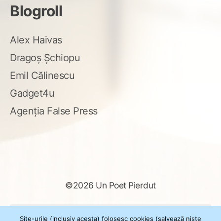
Blogroll
Alex Haivas
Dragoș Șchiopu
Emil Călinescu
Gadget4u
Agenția False Press
©2026 Un Poet Pierdut
Caută
Site-urile (inclusiv acesta) folosesc cookies (salvează niște