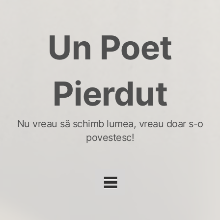
Skip
to
Un Poet
content
Pierdut
Nu vreau să schimb lumea, vreau doar s-o
povestesc!