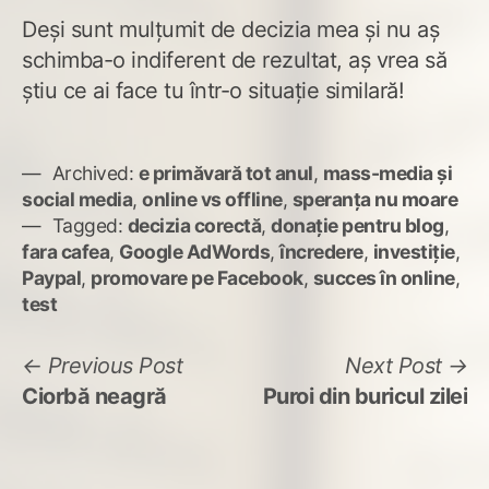
Deși sunt mulțumit de decizia mea și nu aș
schimba-o indiferent de rezultat, aș vrea să
știu ce ai face tu într-o situație similară!
Archived:
e primăvară tot anul
,
mass-media și
social media
,
online vs offline
,
speranța nu moare
Tagged:
decizia corectă
,
donație pentru blog
,
fara cafea
,
Google AdWords
,
încredere
,
investiție
,
Paypal
,
promovare pe Facebook
,
succes în online
,
test
Navigare
Previous
N
Previous Post
Next Post
post:
po
Ciorbă neagră
Puroi din buricul zilei
în
articole