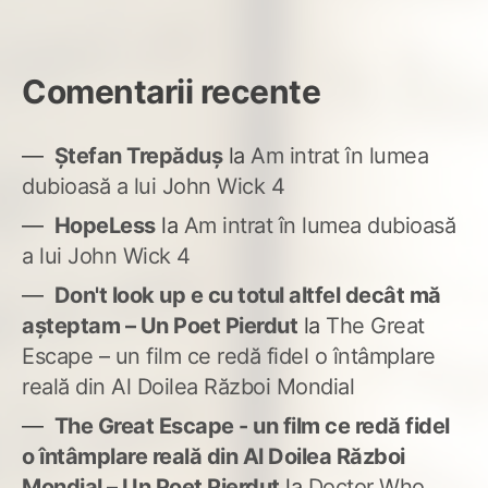
Comentarii recente
Ștefan Trepăduș
la
Am intrat în lumea
dubioasă a lui John Wick 4
HopeLess
la
Am intrat în lumea dubioasă
a lui John Wick 4
Don't look up e cu totul altfel decât mă
așteptam – Un Poet Pierdut
la
The Great
Escape – un film ce redă fidel o întâmplare
reală din Al Doilea Război Mondial
The Great Escape - un film ce redă fidel
o întâmplare reală din Al Doilea Război
Mondial – Un Poet Pierdut
la
Doctor Who