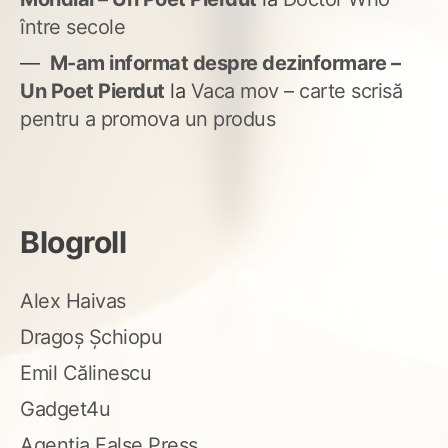
între secole
M-am informat despre dezinformare –
Un Poet Pierdut
la
Vaca mov – carte scrisă
pentru a promova un produs
Blogroll
Alex Haivas
Dragoș Șchiopu
Emil Călinescu
Gadget4u
Agenția False Press