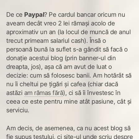
De ce
Paypal
? Pe cardul bancar oricum nu
aveam decât vreo 2 lei rămași acolo de
aproximativ un an (la locul de muncă de anul
trecut primeam salariul cash). Însă o
persoană bună la suflet s-a gândit să facă o
donație acestui blog (prin banner-ul din
dreapta, jos), așa că am avut de luat o
decizie: cum să folosesc banii. Am hotărât să
nu îi cheltui pe țigări și cafea (chiar dacă
astăzi
am rămas fără
), ci să îi învestesc în
ceea ce este pentru mine atât pasiune, cât și
serviciu.
Am decis, de asemenea, ca nu acest blog să
fie supus testului, ci site-ul unde scriu despre