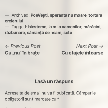
Archived:
PoeVești
,
speranța nu moare
,
tortura
creierului
Tagged:
blesteme
,
la mila oamenilor
,
mărăcini
,
răzbunare
,
sămânţă de neam
,
sete
Navigare
Previous
N
Previous Post
Next Post
post:
po
Cu „nu” în braţe
Cu etajele întoarse
în
articole
Lasă un răspuns
Adresa ta de email nu va fi publicată.
Câmpurile
obligatorii sunt marcate cu
*