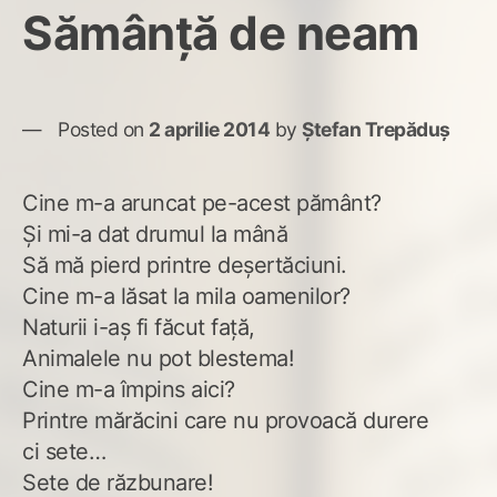
Sămânţă de neam
Posted on
2 aprilie 2014
by
Ștefan Trepăduș
Cine m-a aruncat pe-acest pământ?
Şi mi-a dat drumul la mână
Să mă pierd printre deşertăciuni.
Cine m-a lăsat la mila oamenilor?
Naturii i-aş fi făcut faţă,
Animalele nu pot blestema!
Cine m-a împins aici?
Printre mărăcini care nu provoacă durere
ci sete…
Sete de răzbunare!