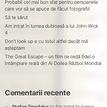
Probabil cel mai bun sfat pentru persoanele
care vor să se apuce de făcut fotografii!
Să te sărut
Am intrat în lumea dubioasă a lui John Wick
4
Don’t look up e cu totul altfel decât mă
așteptam
The Great Escape – un film ce redă fidel o
întâmplare reală din Al Doilea Război Mondial
Comentarii recente
Ștefan Trepăduș
la
Am intrat în lumea