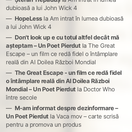
dubioasă a lui John Wick 4
HopeLess
la
Am intrat în lumea dubioasă
a lui John Wick 4
Don't look up e cu totul altfel decât mă
așteptam – Un Poet Pierdut
la
The Great
Escape – un film ce redă fidel o întâmplare
reală din Al Doilea Război Mondial
The Great Escape - un film ce redă fidel
o întâmplare reală din Al Doilea Război
Mondial – Un Poet Pierdut
la
Doctor Who
între secole
M-am informat despre dezinformare –
Un Poet Pierdut
la
Vaca mov – carte scrisă
pentru a promova un produs