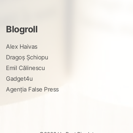
Blogroll
Alex Haivas
Dragoș Șchiopu
Emil Călinescu
Gadget4u
Agenția False Press