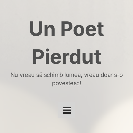
Skip
to
Un Poet
content
Pierdut
Nu vreau să schimb lumea, vreau doar s-o
povestesc!