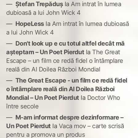
Ștefan Trepăduș
la
Am intrat în lumea
dubioasă a lui John Wick 4
HopeLess
la
Am intrat în lumea dubioasă
a lui John Wick 4
Don't look up e cu totul altfel decât mă
așteptam – Un Poet Pierdut
la
The Great
Escape – un film ce redă fidel o întâmplare
reală din Al Doilea Război Mondial
The Great Escape - un film ce redă fidel
o întâmplare reală din Al Doilea Război
Mondial – Un Poet Pierdut
la
Doctor Who
între secole
M-am informat despre dezinformare –
Un Poet Pierdut
la
Vaca mov – carte scrisă
pentru a promova un produs