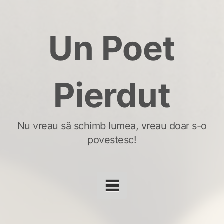
Skip
to
Un Poet
content
Pierdut
Nu vreau să schimb lumea, vreau doar s-o
povestesc!