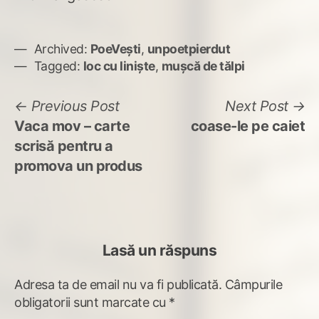
Archived:
PoeVești
,
unpoetpierdut
Tagged:
loc cu liniște
,
mușcă de tălpi
Navigare
Previous
N
Previous Post
Next Post
post:
po
Vaca mov – carte
coase-le pe caiet
în
scrisă pentru a
articole
promova un produs
Lasă un răspuns
Adresa ta de email nu va fi publicată.
Câmpurile
obligatorii sunt marcate cu
*