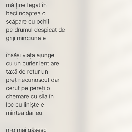
mă ține legat în
beci noaptea o
scăpare cu ochii
pe drumul despicat de
griji minciuna e
însăși viața ajunge
cu un curier lent are
taxă de retur un
preț necunoscut dar
cerut pe pereți o
chemare cu sila în
loc cu liniște e
mintea dar eu
n-o mai găsesc