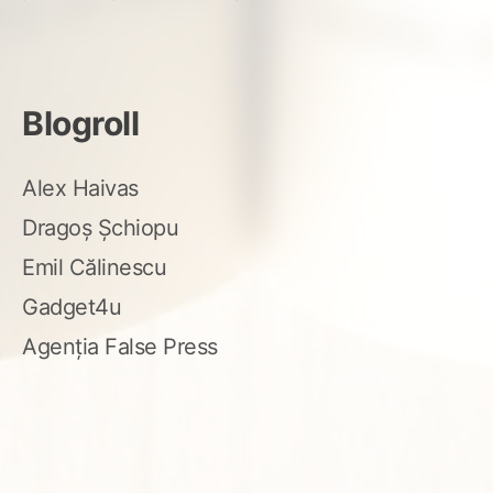
Blogroll
Alex Haivas
Dragoș Șchiopu
Emil Călinescu
Gadget4u
Agenția False Press