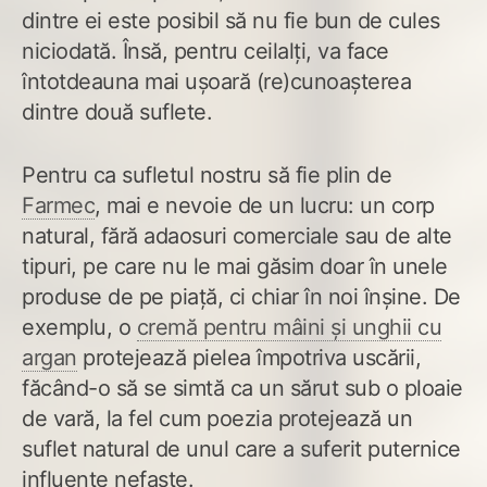
dintre ei este posibil să nu fie bun de cules
niciodată. Însă, pentru ceilalți, va face
întotdeauna mai ușoară (re)cunoașterea
dintre două suflete.
Pentru ca sufletul nostru să fie plin de
Farmec
, mai e nevoie de un lucru: un corp
natural, fără adaosuri comerciale sau de alte
tipuri, pe care nu le mai găsim doar în unele
produse de pe piață, ci chiar în noi înșine. De
exemplu, o
cremă pentru mâini și unghii cu
argan
protejează pielea împotriva uscării,
făcând-o să se simtă ca un sărut sub o ploaie
de vară, la fel cum poezia protejează un
suflet natural de unul care a suferit puternice
influențe nefaste.