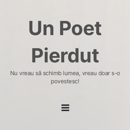
Skip
to
Un Poet
content
Pierdut
Nu vreau să schimb lumea, vreau doar s-o
povestesc!