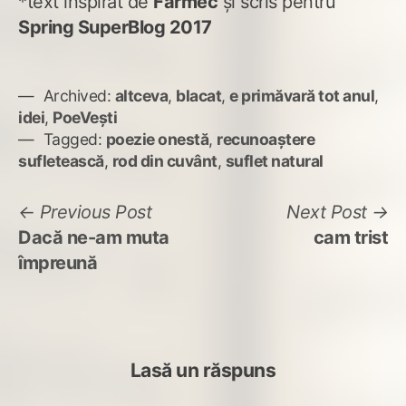
*text inspirat de
Farmec
și scris pentru
Spring SuperBlog 2017
Archived:
altceva
,
blacat
,
e primăvară tot anul
,
idei
,
PoeVești
Tagged:
poezie onestă
,
recunoaștere
sufletească
,
rod din cuvânt
,
suflet natural
Navigare
Previous
N
Previous Post
Next Post
post:
po
Dacă ne-am muta
cam trist
în
împreună
articole
Lasă un răspuns