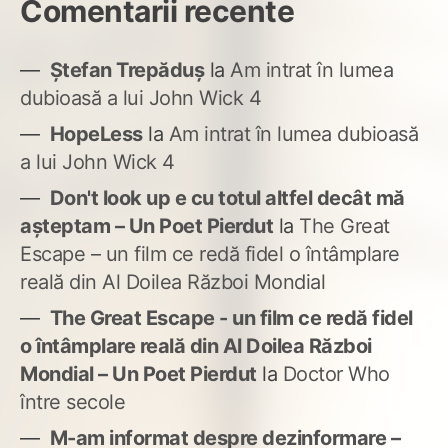
Comentarii recente
Ștefan Trepăduș
la
Am intrat în lumea
dubioasă a lui John Wick 4
HopeLess
la
Am intrat în lumea dubioasă
a lui John Wick 4
Don't look up e cu totul altfel decât mă
așteptam – Un Poet Pierdut
la
The Great
Escape – un film ce redă fidel o întâmplare
reală din Al Doilea Război Mondial
The Great Escape - un film ce redă fidel
o întâmplare reală din Al Doilea Război
Mondial – Un Poet Pierdut
la
Doctor Who
între secole
M-am informat despre dezinformare –