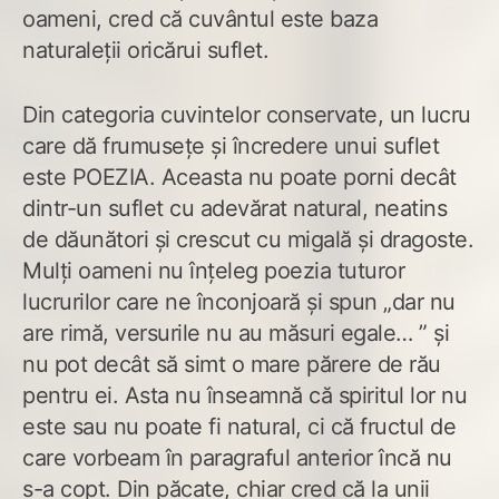
oameni, cred că cuvântul este baza
naturaleții oricărui suflet.
Din categoria cuvintelor conservate, un lucru
care dă frumusețe și încredere unui suflet
este POEZIA. Aceasta nu poate porni decât
dintr-un suflet cu adevărat natural, neatins
de dăunători și crescut cu migală și dragoste.
Mulți oameni nu înțeleg poezia tuturor
lucrurilor care ne înconjoară și spun „dar nu
are rimă, versurile nu au măsuri egale… ” și
nu pot decât să simt o mare părere de rău
pentru ei. Asta nu înseamnă că spiritul lor nu
este sau nu poate fi natural, ci că fructul de
care vorbeam în paragraful anterior încă nu
s-a copt. Din păcate, chiar cred că la unii