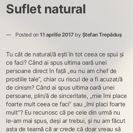
Suflet natural
Posted on
11 aprilie 2017
by
Ștefan Trepăduș
Tu cât de natural/ă ești în tot ceea ce spui și
ce faci? Când ai spus ultima oară unei
persoane direct în față „eu nu am chef de
prostiile tale”, chiar cu riscul de a fi acuzat/ă
de cinism? Când ai spus ultima oară unei
persoane, plin/ă de sinceritate, „mie îmi place
foarte mult ceea ce faci” sau „îmi placi foarte
mult”? Eu recunosc că pe cele din urmă nu
le-am mai spus, deși ar trebui, și nu am făcut
asta de teamă că ar crede că doar vreau să