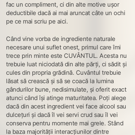
fac un compliment, ci din alte motive ușor
deductibile dacă ai mai aruncat câte un ochi
pe ce mai scriu pe aici.
Când vine vorba de ingrediente naturale
necesare unui suflet onest, primul care îmi
trece prin minte este CUVÂNTUL. Acesta nu
trebuie luat niciodată din alte părți, ci sădit și
cules din propria grădină. Cuvântul trebuie
lăsat să crească și să se coacă la lumina
gândurilor bune, nedisimulate, și oferit exact
atunci când își atinge maturitatea. Poți alege
dacă din acest ingredient vei face alcool sau
dulcețuri și dacă îl vei servi crud sau îl vei
conserva pentru momente mai grele. Stând
la baza majorității interacțiunilor dintre