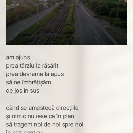
am ajuns
prea târziu la răsărit
prea devreme la apus
să ne îmbrățișăm
de jos în sus
când se amestecă direcțiile
și nimic nu iese ca în plan
să tragem noi de noi spre noi
în caz contrar