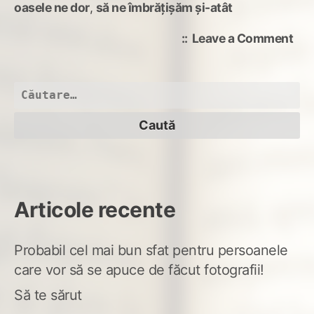
oasele ne dor
,
să ne îmbrățișăm și-atât
on
Leave a Comment
bra
pes
lum
Caută
după:
Articole recente
Probabil cel mai bun sfat pentru persoanele
care vor să se apuce de făcut fotografii!
Să te sărut