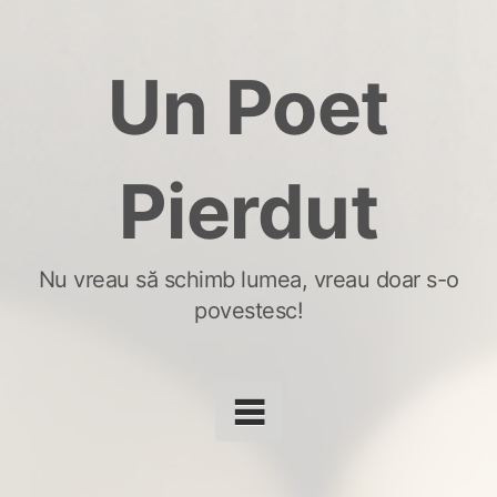
Skip
to
Un Poet
content
Pierdut
Nu vreau să schimb lumea, vreau doar s-o
povestesc!