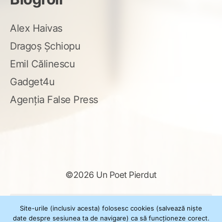
Alex Haivas
Dragoș Șchiopu
Emil Călinescu
Gadget4u
Agenția False Press
©2026 Un Poet Pierdut
Caută
Site-urile (inclusiv acesta) folosesc cookies (salvează niște
după:
date despre sesiunea ta de navigare) ca să funcționeze corect.