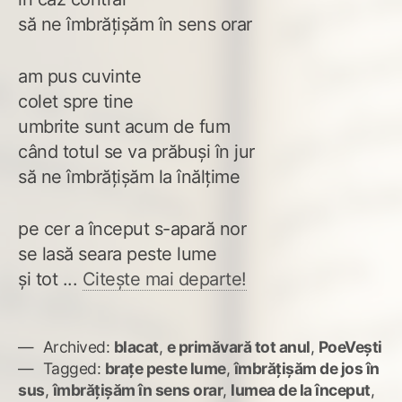
să ne îmbrățișăm în sens orar
am pus cuvinte
colet spre tine
umbrite sunt acum de fum
când totul se va prăbuși în jur
să ne îmbrățișăm la înălțime
pe cer a început s-apară nor
se lasă seara peste lume
și tot ...
Citește mai departe!
Archived:
blacat
,
e primăvară tot anul
,
PoeVești
Tagged:
brațe peste lume
,
îmbrățișăm de jos în
sus
,
îmbrățișăm în sens orar
,
lumea de la început
,