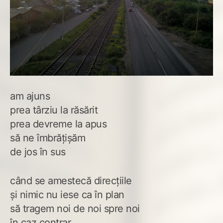
am ajuns
prea târziu la răsărit
prea devreme la apus
să ne îmbrățișăm
de jos în sus
când se amestecă direcțiile
și nimic nu iese ca în plan
să tragem noi de noi spre noi
în caz contrar