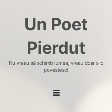
Skip
to
Un Poet
content
Pierdut
Nu vreau să schimb lumea, vreau doar s-o
povestesc!