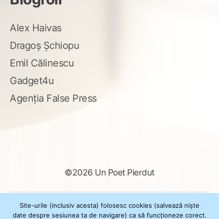
Alex Haivas
Dragoș Șchiopu
Emil Călinescu
Gadget4u
Agenția False Press
©2026 Un Poet Pierdut
Caută
Site-urile (inclusiv acesta) folosesc cookies (salvează niște
după:
date despre sesiunea ta de navigare) ca să funcționeze corect.