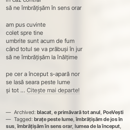
să ne îmbrățișăm în sens orar
am pus cuvinte
colet spre tine
umbrite sunt acum de fum
când totul se va prăbuși în jur
să ne îmbrățișăm la înălțime
pe cer a început s-apară nor
se lasă seara peste lume
și tot ...
Citește mai departe!
Archived:
blacat
,
e primăvară tot anul
,
PoeVești
Tagged:
brațe peste lume
,
îmbrățișăm de jos în
sus
,
îmbrățișăm în sens orar
,
lumea de la început
,