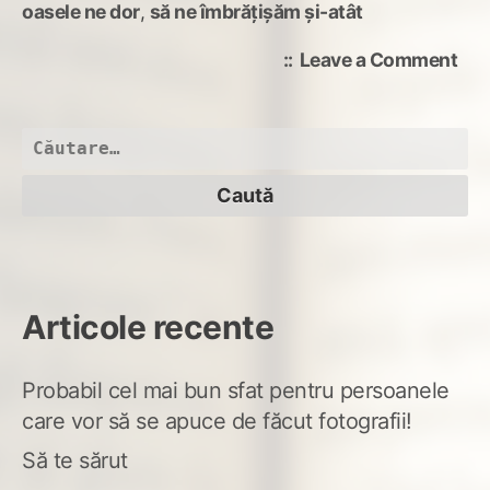
oasele ne dor
,
să ne îmbrățișăm și-atât
on
Leave a Comment
bra
pes
lum
Caută
după:
Articole recente
Probabil cel mai bun sfat pentru persoanele
care vor să se apuce de făcut fotografii!
Să te sărut