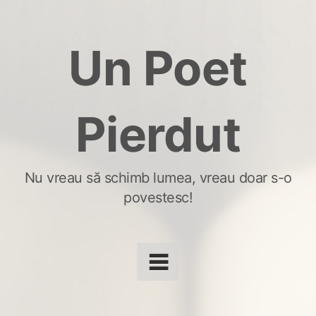
Skip
to
Un Poet
content
Pierdut
Nu vreau să schimb lumea, vreau doar s-o
povestesc!