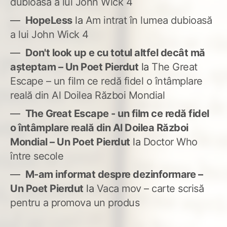
dubioasă a lui John Wick 4
HopeLess
la
Am intrat în lumea dubioasă
a lui John Wick 4
Don't look up e cu totul altfel decât mă
așteptam – Un Poet Pierdut
la
The Great
Escape – un film ce redă fidel o întâmplare
reală din Al Doilea Război Mondial
The Great Escape - un film ce redă fidel
o întâmplare reală din Al Doilea Război
Mondial – Un Poet Pierdut
la
Doctor Who
între secole
M-am informat despre dezinformare –
Un Poet Pierdut
la
Vaca mov – carte scrisă
pentru a promova un produs