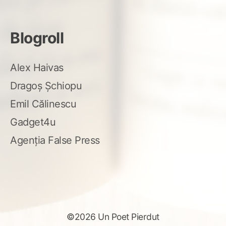
Blogroll
Alex Haivas
Dragoș Șchiopu
Emil Călinescu
Gadget4u
Agenția False Press
©2026 Un Poet Pierdut