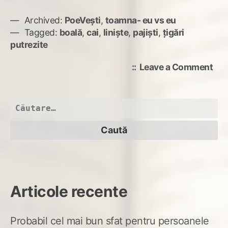
Archived:
PoeVești
,
toamna- eu vs eu
Tagged:
boală
,
cai
,
liniște
,
pajiști
,
țigări
putrezite
on
Leave a Comment
Bol
la
sca
Caută
după:
Articole recente
Probabil cel mai bun sfat pentru persoanele