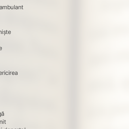
 ambulant
niște
e
ericirea
gă
nit