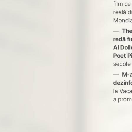
film ce
reală d
Mondia
The
redă fi
Al Doi
Poet P
secole
M-a
dezinf
la
Vaca
a prom