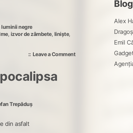
Blog
Alex H
 luminii negre
Dragoș
alme
,
izvor de zâmbete
,
liniște
,
Emil C
Gadge
on
Leave a Comment
pași
Agenți
și
pocalipsa
visare
efan Trepăduș
 din asfalt