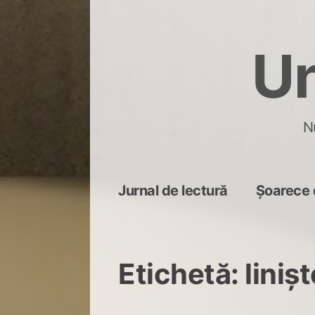
Skip
to
Un
content
N
Jurnal de lectură
Șoarece 
Etichetă:
liniș