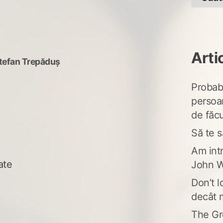
Arti
tefan Trepăduș
Probabi
persoa
de făcu
Să te s
Am intr
ate
John W
Don’t l
decât 
The Gr