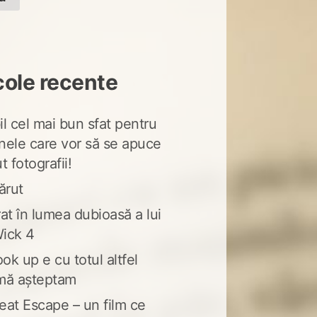
cole recente
l cel mai bun sfat pentru
nele care vor să se apuce
t fotografii!
ărut
at în lumea dubioasă a lui
ick 4
ook up e cu totul altfel
mă așteptam
eat Escape – un film ce