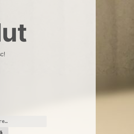
dut
c!