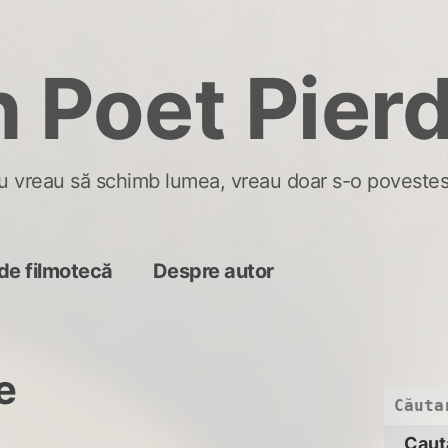
 Poet Pier
u vreau să schimb lumea, vreau doar s-o povestes
de filmotecă
Despre autor
te
Caută
după: