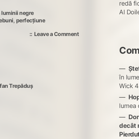
redă fi
Al Doi
 luminii negre
ebuni
,
perfecțiune
on
Leave a Comment
noi
Come
infinitul
Ște
în lum
Wick 4
fan Trepăduș
Ho
lumea 
Don'
decât 
Pierdu