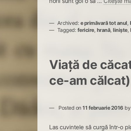
norii sunt goi o să ...
Citește ma
Archived:
e primăvară tot anul
,
Tagged:
fericire
,
hrană
,
liniște
,
Viață de căcat
ce-am călcat)
Posted on
11 februarie 2016
b
Las cuvintele să curgă într-o p