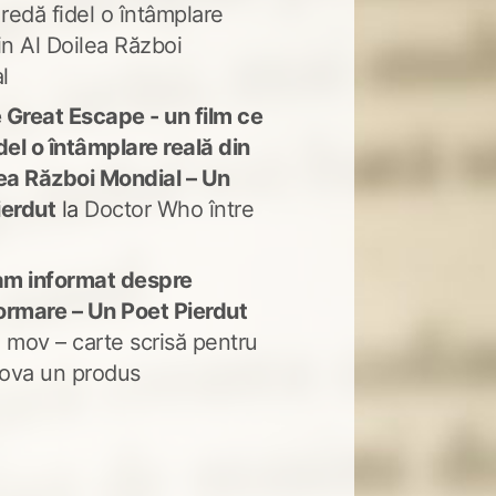
 redă fidel o întâmplare
in Al Doilea Război
l
 Great Escape - un film ce
del o întâmplare reală din
lea Război Mondial – Un
ierdut
la
Doctor Who între
m informat despre
ormare – Un Poet Pierdut
 mov – carte scrisă pentru
ova un produs