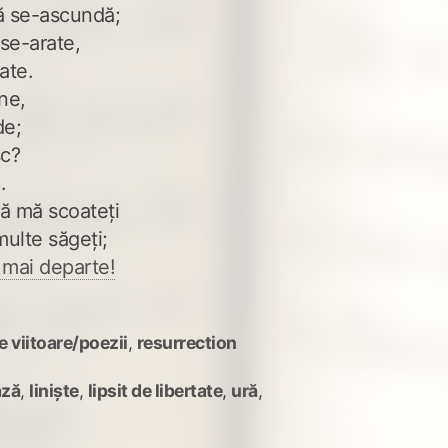
ă se-ascundă;
 se-arate,
ate.
ne,
de;
sc?
.
să mă scoateți
ulte săgeți;
 mai departe!
e viitoare/poezii
,
resurrection
ază
,
liniște
,
lipsit de libertate
,
ură
,