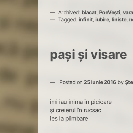
Archived:
blacat
,
PoeVești
,
vara
Tagged:
infinit
,
iubire
,
liniște
,
n
pași și visare
Posted on
25 iunie 2016
by
Ște
îmi iau inima în picioare
și creierul în rucsac
ies la plimbare