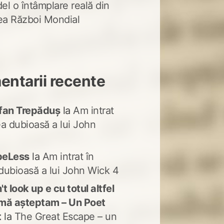
del o întâmplare reală din
lea Război Mondial
ntarii recente
fan Trepăduș
la
Am intrat
ea dubioasă a lui John
peLess
la
Am intrat în
dubioasă a lui John Wick 4
t look up e cu totul altfel
mă așteptam – Un Poet
t
la
The Great Escape – un