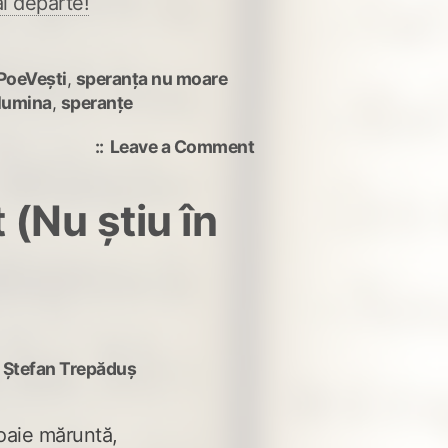
i departe!
PoeVești
,
speranța nu moare
lumina
,
speranțe
on
Leave a Comment
Cum
evităm
 (Nu știu în
Apocalipsa
y
Ștefan Trepăduș
loaie măruntă,