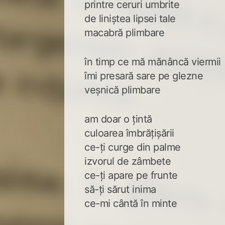
printre ceruri umbrite
de liniștea lipsei tale
macabră plimbare
în timp ce mă mănâncă viermii
îmi presară sare pe glezne
veșnică plimbare
am doar o țintă
culoarea îmbrățișării
ce-ți curge din palme
izvorul de zâmbete
ce-ți apare pe frunte
să-ți sărut inima
ce-mi cântă în minte