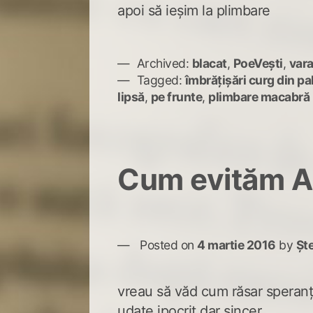
apoi să ieșim la plimbare
Archived:
blacat
,
PoeVești
,
vara
Tagged:
îmbrățișări curg din p
lipsă
,
pe frunte
,
plimbare macabră
Cum evităm A
Posted on
4 martie 2016
by
Șt
vreau să văd cum răsar speranțe
udate ipocrit dar sincer