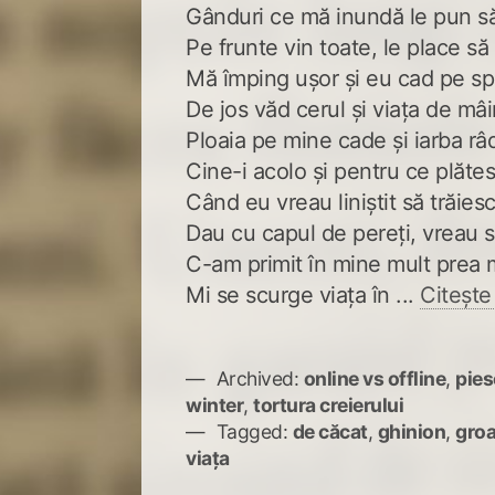
Gânduri ce mă inundă le pun s
Pe frunte vin toate, le place să
Mă împing ușor și eu cad pe sp
De jos văd cerul și viața de mâi
Ploaia pe mine cade și iarba râ
Cine-i acolo și pentru ce plăte
Când eu vreau liniștit să trăiesc
Dau cu capul de pereți, vreau 
C-am primit în mine mult prea m
Mi se scurge viața în ...
Citește
Archived:
online vs offline
,
pies
winter
,
tortura creierului
Tagged:
de căcat
,
ghinion
,
gro
viața