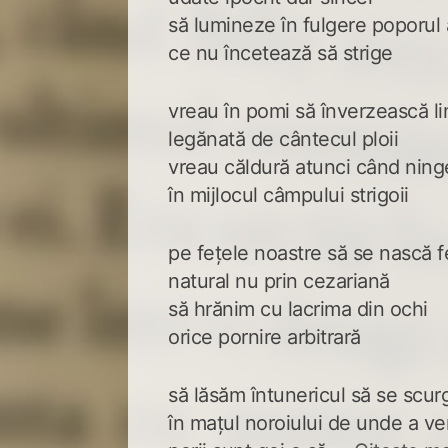
să lumineze în fulgere poporul
ce nu încetează să strige
vreau în pomi să înverzească li
legănată de cântecul ploii
vreau căldură atunci când ning
în mijlocul câmpului strigoii
pe fețele noastre să se nască f
natural nu prin cezariană
să hrănim cu lacrima din ochi
orice pornire arbitrară
să lăsăm întunericul să se scur
în mațul noroiului de unde a ve