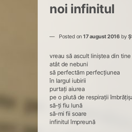
noi infinitul
Posted on
17 august 2016
by
Ș
vreau să ascult liniștea din tine
atât de nebuni
să perfectăm perfecțiunea
în largul iubirii
purtați aiurea
pe o plută de respirații îmbrățiș
să-ți fiu lună
să-mi fii soare
infinitul împreună