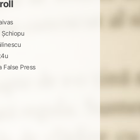
roll
aivas
 Șchiopu
ălinescu
t4u
a False Press