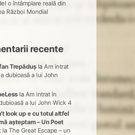
del o întâmplare reală din
lea Război Mondial
ntarii recente
fan Trepăduș
la
Am intrat
ea dubioasă a lui John
peLess
la
Am intrat în
dubioasă a lui John Wick 4
t look up e cu totul altfel
mă așteptam – Un Poet
t
la
The Great Escape – un