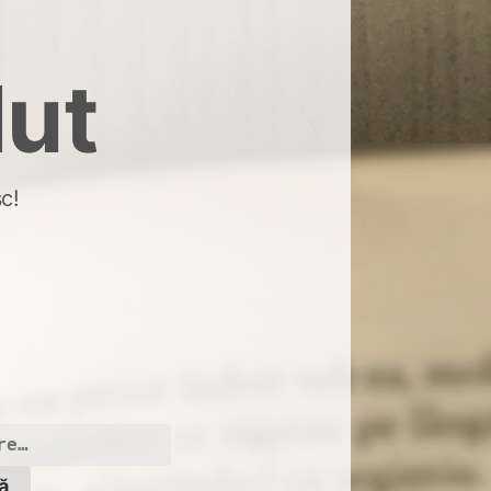
dut
c!