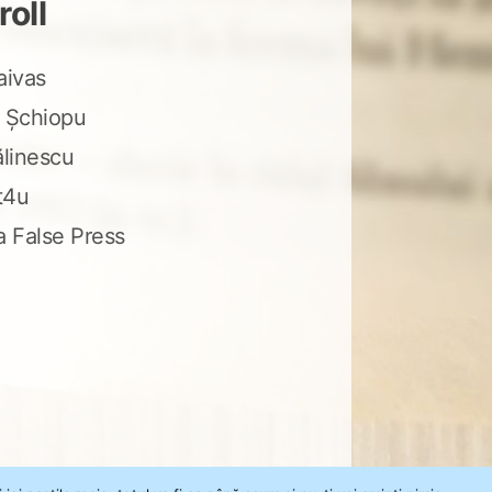
roll
aivas
 Șchiopu
ălinescu
t4u
a False Press