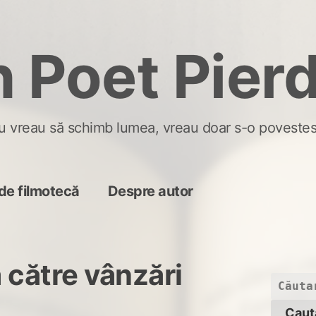
 Poet Pier
u vreau să schimb lumea, vreau doar s-o povestes
de filmotecă
Despre autor
 către vânzări
Caută
după: