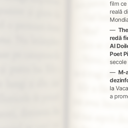
film ce
reală d
Mondia
The
redă fi
Al Doi
Poet P
secole
M-a
dezinf
la
Vaca
a prom