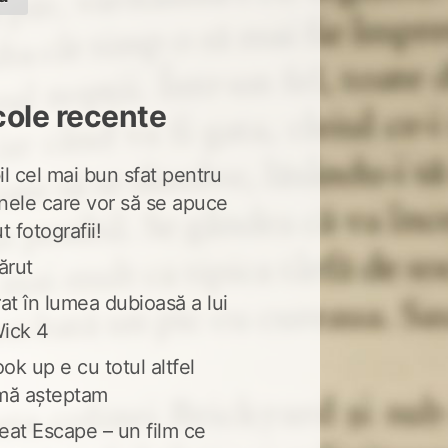
cole recente
l cel mai bun sfat pentru
nele care vor să se apuce
t fotografii!
ărut
at în lumea dubioasă a lui
ick 4
ook up e cu totul altfel
mă așteptam
eat Escape – un film ce