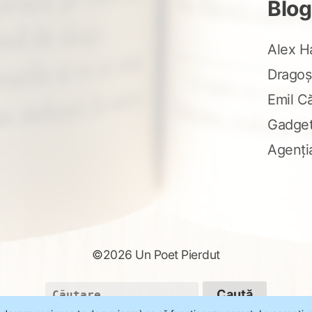
Blog
Alex H
Dragoș
Emil C
Gadge
Agenți
©2026 Un Poet Pierdut
Caută
după: