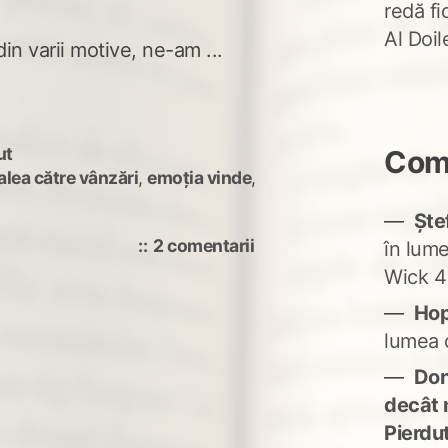
redă fi
Al Doi
din varii motive, ne-am ...
ut
Come
alea către vânzări
,
emoția vinde
,
Ște
la
2 comentarii
în lum
Poți
Wick 4
vinde
Ho
cu
lumea 
un
blog
Don'
de
decât 
poezie?
Pierdu