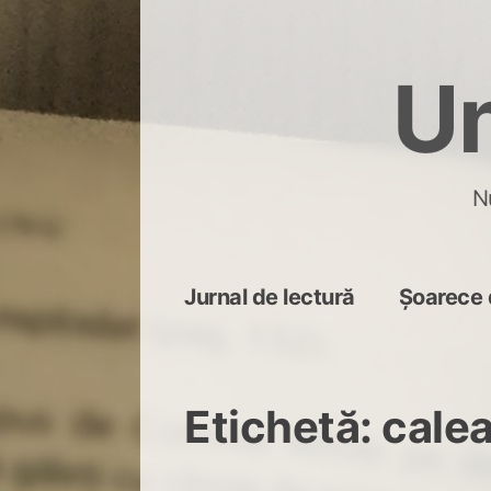
Skip
to
Un
content
N
Jurnal de lectură
Șoarece 
Etichetă:
calea