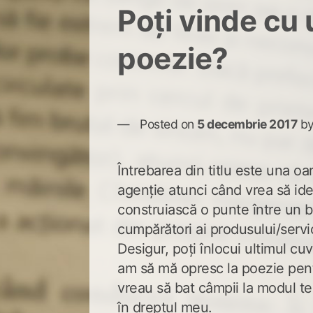
Poți vinde cu 
poezie?
Posted on
5 decembrie 2017
b
Întrebarea din titlu este una o
agenție atunci când vrea să ide
construiască o punte între un br
cumpărători ai produsului/servic
Desigur, poți înlocui ultimul cu
am să mă opresc la poezie pent
vreau să bat câmpii la modul te
în dreptul meu.