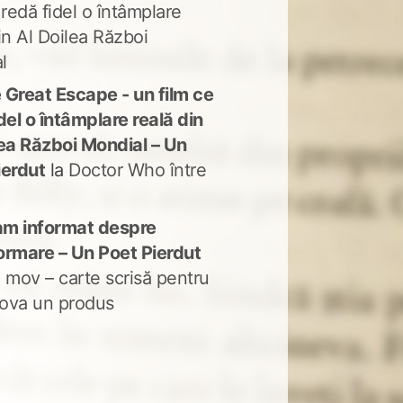
 redă fidel o întâmplare
in Al Doilea Război
l
 Great Escape - un film ce
del o întâmplare reală din
lea Război Mondial – Un
ierdut
la
Doctor Who între
m informat despre
ormare – Un Poet Pierdut
 mov – carte scrisă pentru
ova un produs