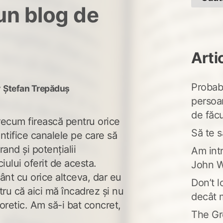
un blog de
Arti
Probabi
y
Ștefan Trepăduș
persoa
de făcu
arecum firească pentru orice
Să te s
ntifice canalele pe care să
and și potențialii
Am intr
iului oferit de acesta.
John W
vânt cu orice altceva, dar eu
Don’t l
ru că aici mă încadrez și nu
decât 
oretic. Am să-i bat concret,
The Gr