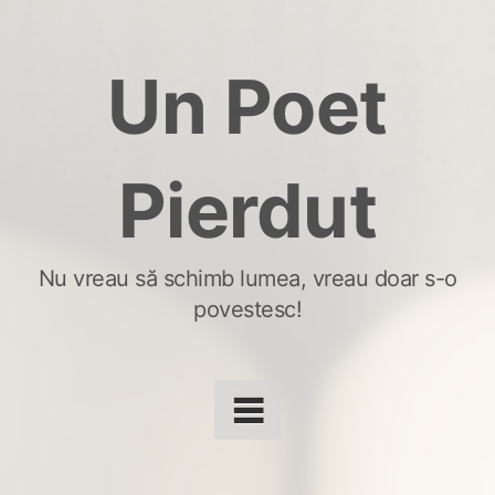
Skip
to
Un Poet
content
Pierdut
Nu vreau să schimb lumea, vreau doar s-o
povestesc!