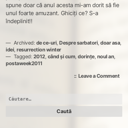
spune doar că anul acesta mi-am dorit să fie
unul foarte amuzant. Ghiciți ce? S-a
îndeplinit!!
Archived:
de ce-uri
,
Despre sarbatori
,
doar asa
,
idei
,
resurrection winter
Tagged:
2012
,
când și cum
,
dorințe
,
noul an
,
postaweek2011
on
Leave a Comment
Dor
pen
nou
Caută
an
după: