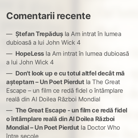
Comentarii recente
Ștefan Trepăduș
la
Am intrat în lumea
dubioasă a lui John Wick 4
HopeLess
la
Am intrat în lumea dubioasă
a lui John Wick 4
Don't look up e cu totul altfel decât mă
așteptam – Un Poet Pierdut
la
The Great
Escape – un film ce redă fidel o întâmplare
reală din Al Doilea Război Mondial
The Great Escape - un film ce redă fidel
o întâmplare reală din Al Doilea Război
Mondial – Un Poet Pierdut
la
Doctor Who
între secole