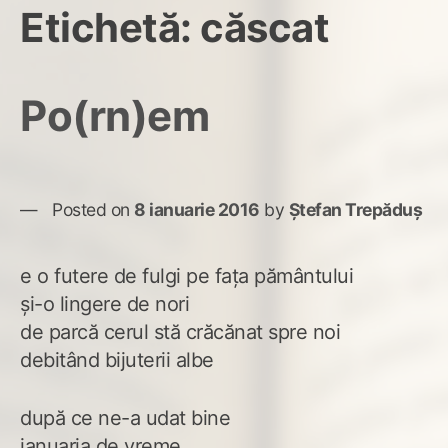
Etichetă:
căscat
Po(rn)em
Posted on
8 ianuarie 2016
by
Ștefan Trepăduș
e o futere de fulgi pe fața pământului
și-o lingere de nori
de parcă cerul stă crăcănat spre noi
debitând bijuterii albe
după ce ne-a udat bine
ianuaria de vreme