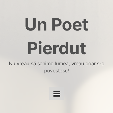
Skip
to
Un Poet
content
Pierdut
Nu vreau să schimb lumea, vreau doar s-o
povestesc!