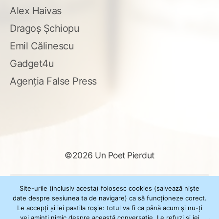
Alex Haivas
Dragoș Șchiopu
Emil Călinescu
Gadget4u
Agenția False Press
©2026 Un Poet Pierdut
Caută
Site-urile (inclusiv acesta) folosesc cookies (salvează niște
după:
date despre sesiunea ta de navigare) ca să funcționeze corect.
Le accepți și iei pastila roșie: totul va fi ca până acum și nu-ți
vei aminti nimic despre această conversație. Le refuzi și iei