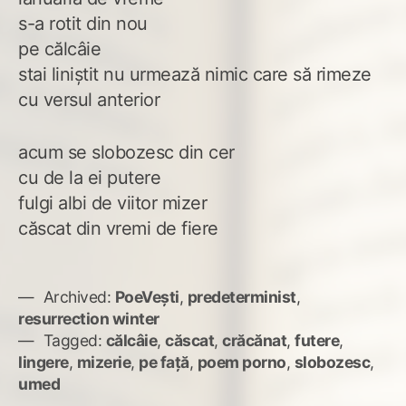
s-a rotit din nou
pe călcâie
stai liniștit nu urmează nimic care să rimeze
cu versul anterior
acum se slobozesc din cer
cu de la ei putere
fulgi albi de viitor mizer
căscat din vremi de fiere
Archived:
PoeVești
,
predeterminist
,
resurrection winter
Tagged:
călcâie
,
căscat
,
crăcănat
,
futere
,
lingere
,
mizerie
,
pe față
,
poem porno
,
slobozesc
,
umed