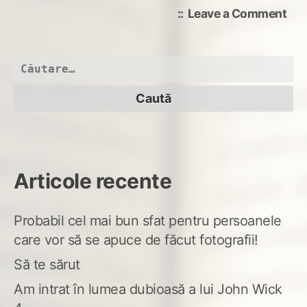
on
Leave a Comment
Po(
Caută
după:
Articole recente
Probabil cel mai bun sfat pentru persoanele
care vor să se apuce de făcut fotografii!
Să te sărut
Am intrat în lumea dubioasă a lui John Wick