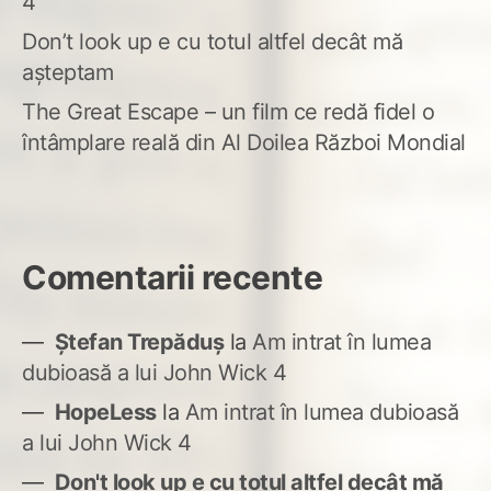
4
Don’t look up e cu totul altfel decât mă
așteptam
The Great Escape – un film ce redă fidel o
întâmplare reală din Al Doilea Război Mondial
Comentarii recente
Ștefan Trepăduș
la
Am intrat în lumea
dubioasă a lui John Wick 4
HopeLess
la
Am intrat în lumea dubioasă
a lui John Wick 4
Don't look up e cu totul altfel decât mă