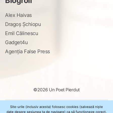
Blogroll
Alex Haivas
Dragoș Șchiopu
Emil Călinescu
Gadget4u
Agenția False Press
©2026 Un Poet Pierdut
Caută
Site-urile (inclusiv acesta) folosesc cookies (salvează niște
după:
date despre sesiunea ta de navigare) ca să funcționeze corect.