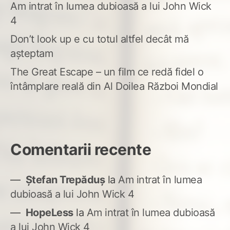
Am intrat în lumea dubioasă a lui John Wick
4
Don’t look up e cu totul altfel decât mă
așteptam
The Great Escape – un film ce redă fidel o
întâmplare reală din Al Doilea Război Mondial
Comentarii recente
Ștefan Trepăduș
la
Am intrat în lumea
dubioasă a lui John Wick 4
HopeLess
la
Am intrat în lumea dubioasă
a lui John Wick 4