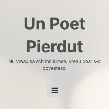
Skip
to
Un Poet
content
Pierdut
Nu vreau să schimb lumea, vreau doar s-o
povestesc!