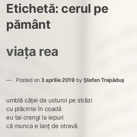
Etichetă:
cerul pe
pământ
viața rea
Posted on
3 aprilie 2019
by
Ștefan Trepăduș
umblă căței de usturoi pe străzi
cu plăcinte în coadă
eu tai crengi la iepuri
că munca e lanț de otravă