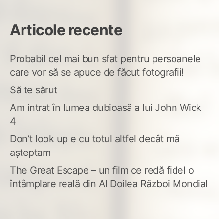
Lia
Nee
Articole recente
Probabil cel mai bun sfat pentru persoanele
care vor să se apuce de făcut fotografii!
Să te sărut
Am intrat în lumea dubioasă a lui John Wick
4
Don’t look up e cu totul altfel decât mă
așteptam
The Great Escape – un film ce redă fidel o
întâmplare reală din Al Doilea Război Mondial