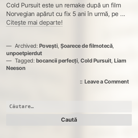
Cold Pursuit este un remake după un film
Norvegian apărut cu fix 5 ani în urmă, pe ...
Citește mai departe!
Archived:
Povești
,
Șoarece de filmotecă
,
unpoetpierdut
Tagged:
bocancii perfecți
,
Cold Pursuit
,
Liam
Neeson
on
Leave a Comment
Col
Pur
–
Caută
Oar
după:
ce
boc
poa