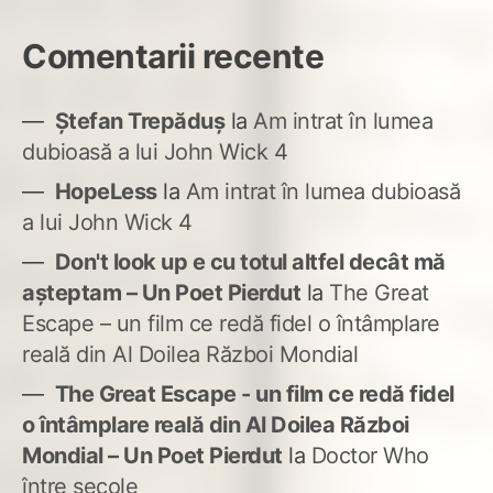
Comentarii recente
Ștefan Trepăduș
la
Am intrat în lumea
dubioasă a lui John Wick 4
HopeLess
la
Am intrat în lumea dubioasă
a lui John Wick 4
Don't look up e cu totul altfel decât mă
așteptam – Un Poet Pierdut
la
The Great
Escape – un film ce redă fidel o întâmplare
reală din Al Doilea Război Mondial
The Great Escape - un film ce redă fidel
o întâmplare reală din Al Doilea Război
Mondial – Un Poet Pierdut
la
Doctor Who
între secole