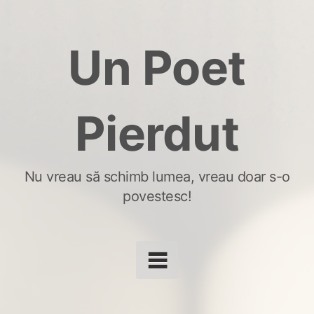
Skip
to
Un Poet
content
Pierdut
Nu vreau să schimb lumea, vreau doar s-o
povestesc!