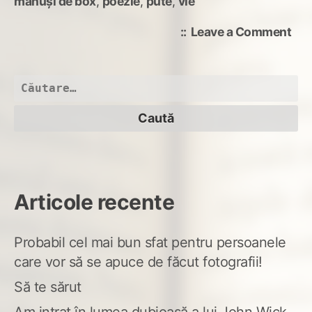
mănuși de box
,
poezie
,
pute
,
vie
on
Leave a Comment
Nec
și
alte
Caută
spe
după:
Articole recente
Probabil cel mai bun sfat pentru persoanele
care vor să se apuce de făcut fotografii!
Să te sărut