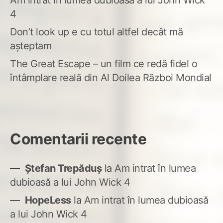
Am intrat în lumea dubioasă a lui John Wick
4
Don’t look up e cu totul altfel decât mă
așteptam
The Great Escape – un film ce redă fidel o
întâmplare reală din Al Doilea Război Mondial
Comentarii recente
Ștefan Trepăduș
la
Am intrat în lumea
dubioasă a lui John Wick 4
HopeLess
la
Am intrat în lumea dubioasă
a lui John Wick 4