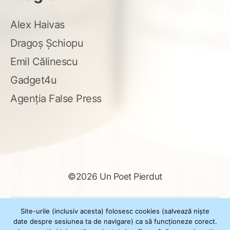
Alex Haivas
Dragoș Șchiopu
Emil Călinescu
Gadget4u
Agenția False Press
©2026 Un Poet Pierdut
Caută
Site-urile (inclusiv acesta) folosesc cookies (salvează niște
după:
date despre sesiunea ta de navigare) ca să funcționeze corect.