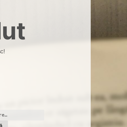
dut
c!