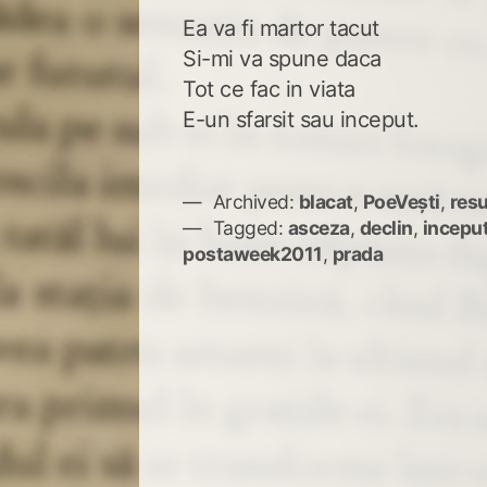
Ea va fi martor tacut
Si-mi va spune daca
Tot ce fac in viata
E-un sfarsit sau inceput.
Archived:
blacat
,
PoeVești
,
resu
Tagged:
asceza
,
declin
,
inceput
postaweek2011
,
prada