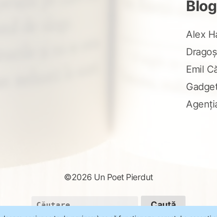
Blog
Alex H
Dragoș
Emil C
Gadge
Agenți
©2026 Un Poet Pierdut
Caută
după: