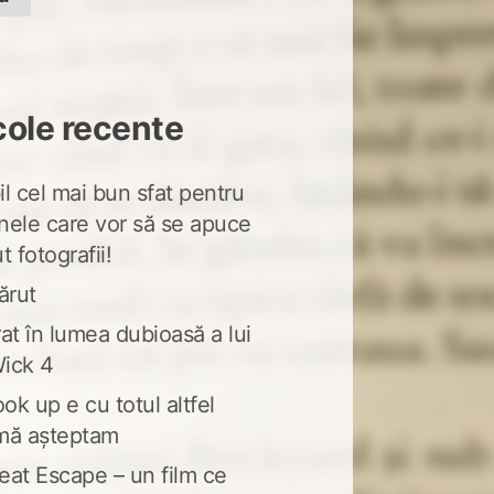
cole recente
l cel mai bun sfat pentru
nele care vor să se apuce
t fotografii!
ărut
at în lumea dubioasă a lui
ick 4
ook up e cu totul altfel
mă așteptam
eat Escape – un film ce