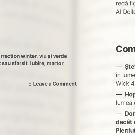
redă fi
Al Doi
Come
rrection winter
,
viu și verde
 sau sfarsit
,
iubire
,
martor
,
Ște
în lum
Wick 4
on
Leave a Comment
Sa
Ho
vada
lumea 
Don'
decât 
Pierdu