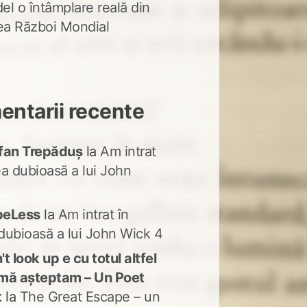
del o întâmplare reală din
lea Război Mondial
ntarii recente
fan Trepăduș
la
Am intrat
ea dubioasă a lui John
peLess
la
Am intrat în
dubioasă a lui John Wick 4
t look up e cu totul altfel
mă așteptam – Un Poet
t
la
The Great Escape – un