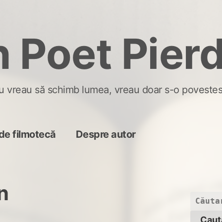
 Poet Pier
u vreau să schimb lumea, vreau doar s-o povestes
de filmotecă
Despre autor
n
Caută
după: