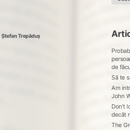
Arti
y
Ștefan Trepăduș
Probabi
persoa
de făcu
Să te s
Am intr
John W
Don’t l
decât 
The Gr