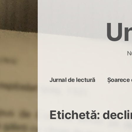
Skip
to
Un
content
N
Jurnal de lectură
Șoarece 
Etichetă:
decli