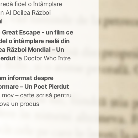
 redă fidel o întâmplare
in Al Doilea Război
l
 Great Escape - un film ce
del o întâmplare reală din
lea Război Mondial – Un
ierdut
la
Doctor Who între
m informat despre
ormare – Un Poet Pierdut
 mov – carte scrisă pentru
ova un produs