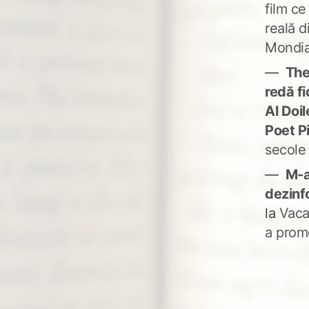
film ce
reală d
Mondia
The
redă fi
Al Doi
Poet P
secole
M-a
dezinf
la
Vaca
a prom