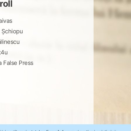
roll
aivas
 Șchiopu
ălinescu
t4u
a False Press