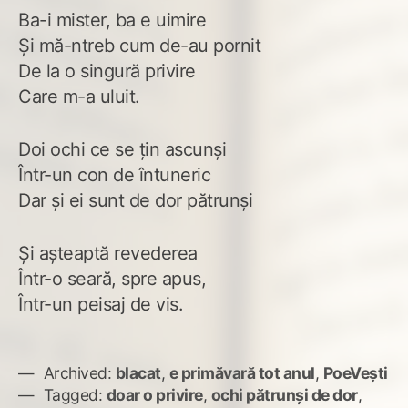
Ba-i mister, ba e uimire
Şi mă-ntreb cum de-au pornit
De la o singură privire
Care m-a uluit.
Doi ochi ce se ţin ascunşi
Într-un con de întuneric
Dar şi ei sunt de dor pătrunşi
Şi aşteaptă revederea
Într-o seară, spre apus,
Într-un peisaj de vis.
Archived:
blacat
,
e primăvară tot anul
,
PoeVești
Tagged:
doar o privire
,
ochi pătrunşi de dor
,