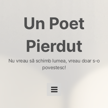
Skip
to
Un Poet
content
Pierdut
Nu vreau să schimb lumea, vreau doar s-o
povestesc!