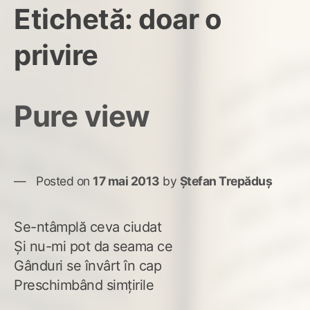
Etichetă:
doar o
privire
Pure view
Posted on
17 mai 2013
by
Ștefan Trepăduș
Se-ntâmplă ceva ciudat
Şi nu-mi pot da seama ce
Gânduri se învârt în cap
Preschimbând simţirile