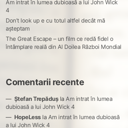
Am intrat în lumea dubioasă a lui John Wick
4
Don’t look up e cu totul altfel decât mă
așteptam
The Great Escape – un film ce redă fidel o
întâmplare reală din Al Doilea Război Mondial
Comentarii recente
Ștefan Trepăduș
la
Am intrat în lumea
dubioasă a lui John Wick 4
HopeLess
la
Am intrat în lumea dubioasă
a lui John Wick 4