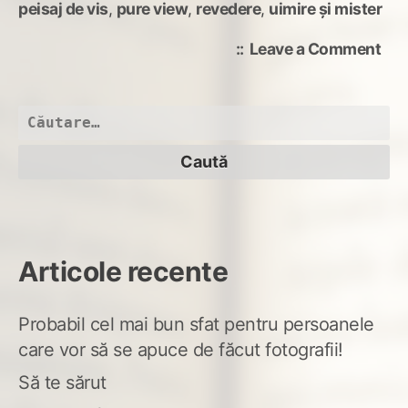
peisaj de vis
,
pure view
,
revedere
,
uimire şi mister
on
Leave a Comment
Pur
vie
Caută
după:
Articole recente
Probabil cel mai bun sfat pentru persoanele
care vor să se apuce de făcut fotografii!
Să te sărut