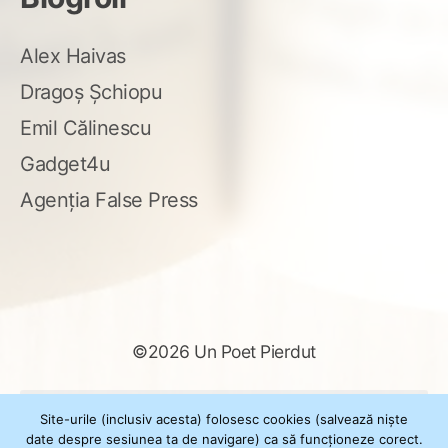
Alex Haivas
Dragoș Șchiopu
Emil Călinescu
Gadget4u
Agenția False Press
©2026 Un Poet Pierdut
Caută
Site-urile (inclusiv acesta) folosesc cookies (salvează niște
după:
date despre sesiunea ta de navigare) ca să funcționeze corect.