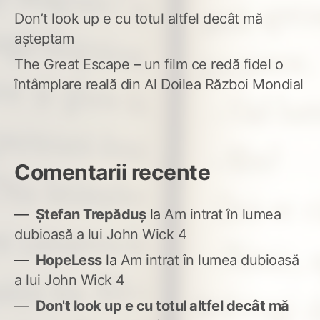
Don’t look up e cu totul altfel decât mă
așteptam
The Great Escape – un film ce redă fidel o
întâmplare reală din Al Doilea Război Mondial
Comentarii recente
Ștefan Trepăduș
la
Am intrat în lumea
dubioasă a lui John Wick 4
HopeLess
la
Am intrat în lumea dubioasă
a lui John Wick 4
Don't look up e cu totul altfel decât mă