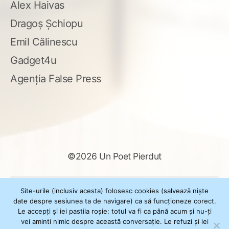
Alex Haivas
Dragoș Șchiopu
Emil Călinescu
Gadget4u
Agenția False Press
©2026 Un Poet Pierdut
Caută
Site-urile (inclusiv acesta) folosesc cookies (salvează niște
după:
date despre sesiunea ta de navigare) ca să funcționeze corect.
Le accepți și iei pastila roșie: totul va fi ca până acum și nu-ți
vei aminti nimic despre această conversație. Le refuzi și iei