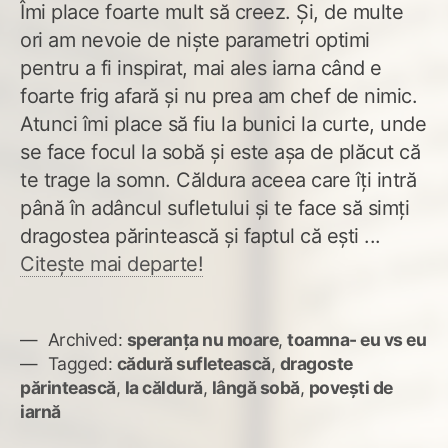
Îmi place foarte mult să creez. Şi, de multe
ori am nevoie de nişte parametri optimi
pentru a fi inspirat, mai ales iarna când e
foarte frig afară şi nu prea am chef de nimic.
Atunci îmi place să fiu la bunici la curte, unde
se face focul la sobă şi este aşa de plăcut că
te trage la somn. Căldura aceea care îţi intră
până în adâncul sufletului şi te face să simţi
dragostea părintească şi faptul că eşti ...
Citește mai departe!
Archived:
speranța nu moare
,
toamna- eu vs eu
Tagged:
cădură sufletească
,
dragoste
părintească
,
la căldură
,
lângă sobă
,
poveşti de
iarnă