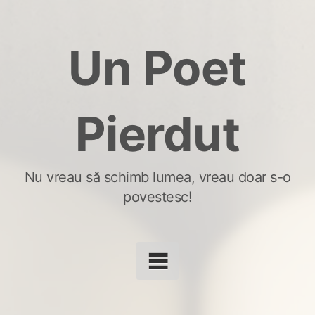
Skip
to
Un Poet
content
Pierdut
Nu vreau să schimb lumea, vreau doar s-o
povestesc!