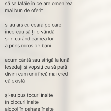
să se lăfăie în ce are omenirea
mai bun de oferit
s-au ars cu ceara pe care
încercau să ți-o vândă
și-n curând carnea lor
a prins miros de bani
acum cântă sau strigă la lună
lesedați și vopsiți ca să pară
divini cum unii încă mai cred
că există
și-au pus tocuri înalte
în blocuri înalte
alcool în pahare înalte