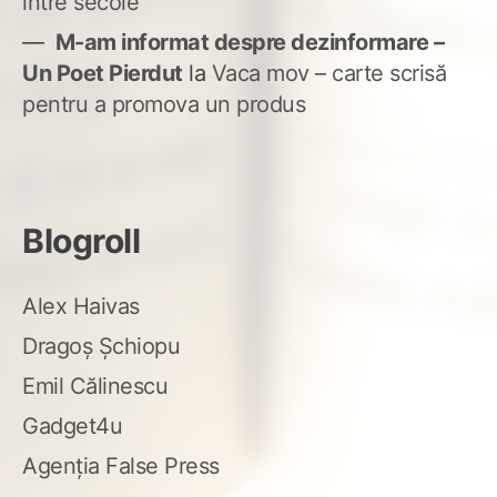
între secole
M-am informat despre dezinformare –
Un Poet Pierdut
la
Vaca mov – carte scrisă
pentru a promova un produs
Blogroll
Alex Haivas
Dragoș Șchiopu
Emil Călinescu
Gadget4u
Agenția False Press