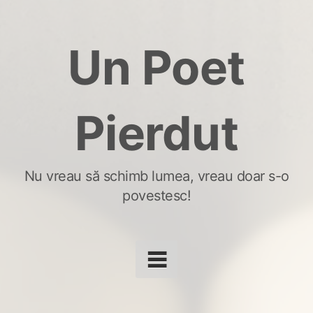
Skip
to
Un Poet
content
Pierdut
Nu vreau să schimb lumea, vreau doar s-o
povestesc!