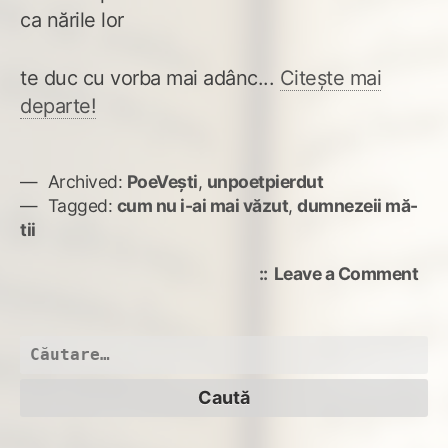
ca nările lor
te duc cu vorba mai adânc...
Citește mai
departe!
Archived:
PoeVești
,
unpoetpierdut
Tagged:
cum nu i-ai mai văzut
,
dumnezeii mă-
tii
on
Leave a Comment
futu
dum
mă
Caută
tii
după: