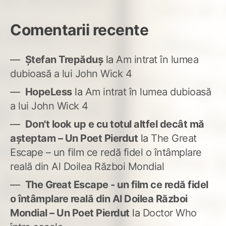
Comentarii recente
Ștefan Trepăduș
la
Am intrat în lumea
dubioasă a lui John Wick 4
HopeLess
la
Am intrat în lumea dubioasă
a lui John Wick 4
Don't look up e cu totul altfel decât mă
așteptam – Un Poet Pierdut
la
The Great
Escape – un film ce redă fidel o întâmplare
reală din Al Doilea Război Mondial
The Great Escape - un film ce redă fidel
o întâmplare reală din Al Doilea Război
Mondial – Un Poet Pierdut
la
Doctor Who