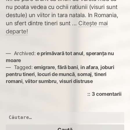
nu poata vedea cu ochii ratiunii (visuri sunt
destule) un viitor in tara natala. In Romania,
un sfert dintre tineri sunt ...
Citește mai
departe!
Archived:
e primăvară tot anul
,
speranța nu
moare
Tagged:
emigrare
,
fără bani
,
in afara
,
joburi
pentru tineri
,
locuri de muncă
,
somaj
,
tineri
romani
,
viitor sumbru
,
visuri distruse
la
3 comentarii
Tin
far
viit
Caută
după: