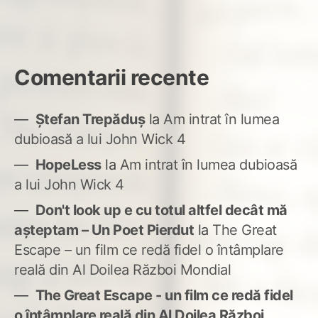
Comentarii recente
Ștefan Trepăduș
la
Am intrat în lumea
dubioasă a lui John Wick 4
HopeLess
la
Am intrat în lumea dubioasă
a lui John Wick 4
Don't look up e cu totul altfel decât mă
așteptam – Un Poet Pierdut
la
The Great
Escape – un film ce redă fidel o întâmplare
reală din Al Doilea Război Mondial
The Great Escape - un film ce redă fidel
o întâmplare reală din Al Doilea Război