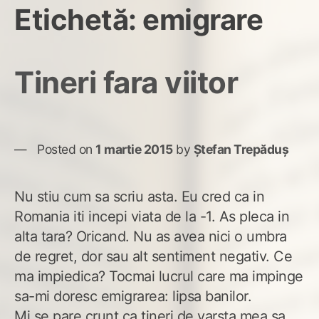
Etichetă:
emigrare
Tineri fara viitor
Posted on
1 martie 2015
by
Ștefan Trepăduș
Nu stiu cum sa scriu asta. Eu cred ca in
Romania iti incepi viata de la -1. As pleca in
alta tara? Oricand. Nu as avea nici o umbra
de regret, dor sau alt sentiment negativ. Ce
ma impiedica? Tocmai lucrul care ma impinge
sa-mi doresc emigrarea: lipsa banilor.
Mi se pare crunt ca tineri de varsta mea sa