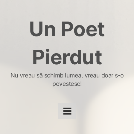
Skip
to
Un Poet
content
Pierdut
Nu vreau să schimb lumea, vreau doar s-o
povestesc!