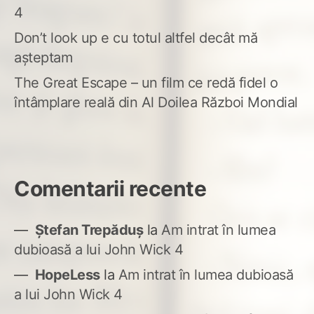
4
Don’t look up e cu totul altfel decât mă
așteptam
The Great Escape – un film ce redă fidel o
întâmplare reală din Al Doilea Război Mondial
Comentarii recente
Ștefan Trepăduș
la
Am intrat în lumea
dubioasă a lui John Wick 4
HopeLess
la
Am intrat în lumea dubioasă
a lui John Wick 4