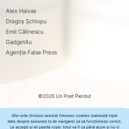
Alex Haivas
Dragoș Șchiopu
Emil Călinescu
Gadget4u
Agenția False Press
©2026 Un Poet Pierdut
Caută
Site-urile (inclusiv acesta) folosesc cookies (salvează niște
după:
date despre sesiunea ta de navigare) ca să funcționeze corect.
Le accepți și iei pastila roșie: totul va fi ca până acum și nu-ți