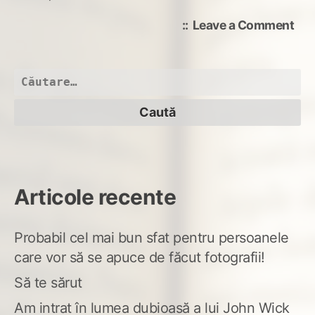
on
Leave a Comment
În
juru
tău
Caută
după:
Articole recente
Probabil cel mai bun sfat pentru persoanele
care vor să se apuce de făcut fotografii!
Să te sărut
Am intrat în lumea dubioasă a lui John Wick