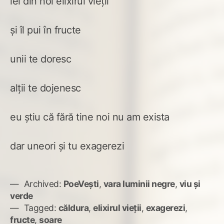
iei din noi elixirul vieții
și îl pui în fructe
unii te doresc
alții te dojenesc
eu știu că fără tine noi nu am exista
dar uneori și tu exagerezi
Archived:
PoeVești
,
vara luminii negre
,
viu și
verde
Tagged:
căldura
,
elixirul vieții
,
exagerezi
,
fructe
,
soare