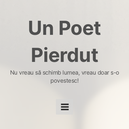
Skip
to
Un Poet
content
Pierdut
Nu vreau să schimb lumea, vreau doar s-o
povestesc!