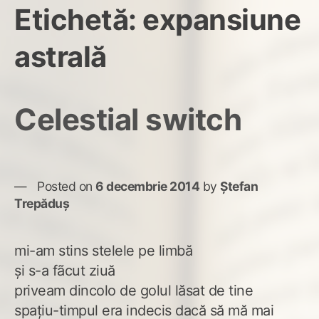
Etichetă:
expansiune
astrală
Celestial switch
Posted on
6 decembrie 2014
by
Ștefan
Trepăduș
mi-am stins stelele pe limbă
și s-a fãcut ziuă
priveam dincolo de golul lăsat de tine
spațiu-timpul era indecis dacă să mă mai