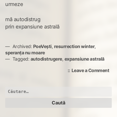
urmeze
mă autodistrug
prin expansiune astrală
Archived:
PoeVești
,
resurrection winter
,
speranța nu moare
Tagged:
autodistrugere
,
expansiune astrală
on
Leave a Comment
Cel
swi
Caută
după: