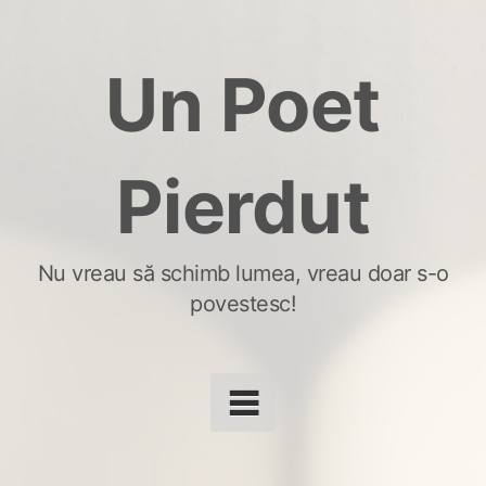
Skip
to
Un Poet
content
Pierdut
Nu vreau să schimb lumea, vreau doar s-o
povestesc!