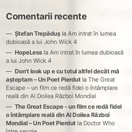
Comentarii recente
Ștefan Trepăduș
la
Am intrat în lumea
dubioasă a lui John Wick 4
HopeLess
la
Am intrat în lumea dubioasă
a lui John Wick 4
Don't look up e cu totul altfel decât mă
așteptam – Un Poet Pierdut
la
The Great
Escape – un film ce redă fidel o întâmplare
reală din Al Doilea Război Mondial
The Great Escape - un film ce redă fidel
o întâmplare reală din Al Doilea Război
Mondial – Un Poet Pierdut
la
Doctor Who
între secole