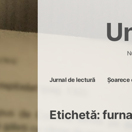
Skip
to
Un
content
N
Jurnal de lectură
Șoarece 
Etichetă:
furna