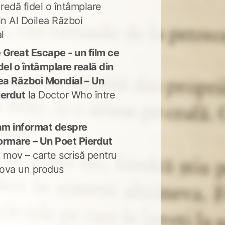
 redă fidel o întâmplare
in Al Doilea Război
l
 Great Escape - un film ce
del o întâmplare reală din
lea Război Mondial – Un
ierdut
la
Doctor Who între
m informat despre
ormare – Un Poet Pierdut
 mov – carte scrisă pentru
ova un produs