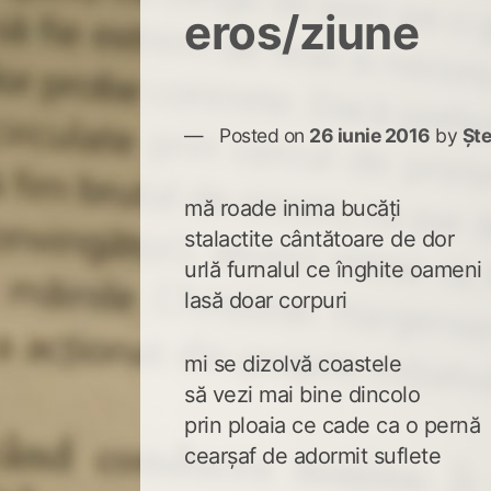
eros/ziune
Posted on
26 iunie 2016
by
Șt
mă roade inima bucăți
stalactite cântătoare de dor
urlă furnalul ce înghite oameni
lasă doar corpuri
mi se dizolvă coastele
să vezi mai bine dincolo
prin ploaia ce cade ca o pernă
cearșaf de adormit suflete