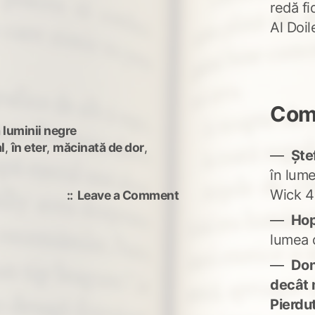
redă fi
Al Doi
Come
 luminii negre
l
,
în eter
,
măcinată de dor
,
Ște
în lum
Wick 4
on
Leave a Comment
eros/ziune
Ho
lumea 
Don'
decât 
Pierdu