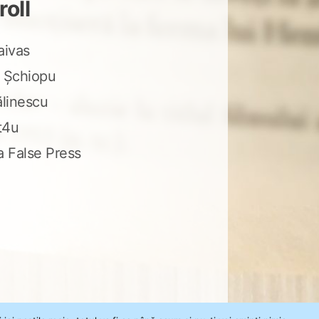
roll
aivas
 Șchiopu
ălinescu
t4u
a False Press