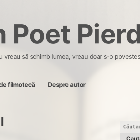
 Poet Pier
u vreau să schimb lumea, vreau doar s-o povestes
de filmotecă
Despre autor
l
Caută
după: