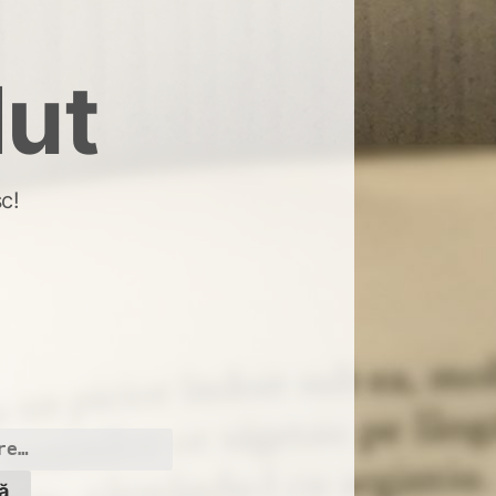
dut
c!