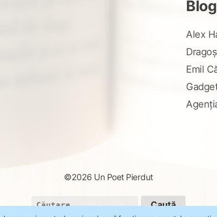
Blog
Alex H
Dragoș
Emil C
Gadge
Agenți
©2026 Un Poet Pierdut
Caută
după: