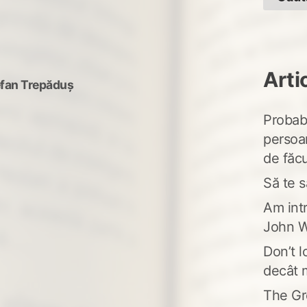
Arti
efan Trepăduș
Probabi
persoa
de făcu
Să te s
Am intr
John W
Don’t l
decât 
The Gr