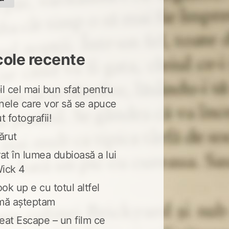
cole recente
l cel mai bun sfat pentru
nele care vor să se apuce
t fotografii!
ărut
at în lumea dubioasă a lui
ick 4
ook up e cu totul altfel
mă așteptam
eat Escape – un film ce