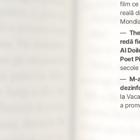
film ce
reală d
Mondia
The
redă fi
Al Doi
Poet P
secole
M-a
dezinf
la
Vaca
a prom