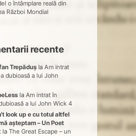
del o întâmplare reală din
lea Război Mondial
ntarii recente
fan Trepăduș
la
Am intrat
ea dubioasă a lui John
peLess
la
Am intrat în
dubioasă a lui John Wick 4
t look up e cu totul altfel
mă așteptam – Un Poet
t
la
The Great Escape – un