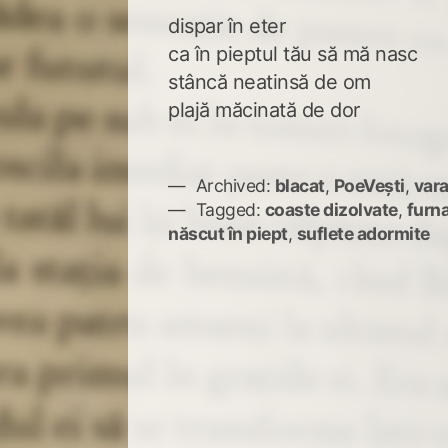
dispar în eter
ca în pieptul tău să mă nasc
stâncă neatinsă de om
plajă măcinată de dor
Archived:
blacat
,
PoeVești
,
vara
Tagged:
coaste dizolvate
,
furna
născut în piept
,
suflete adormite