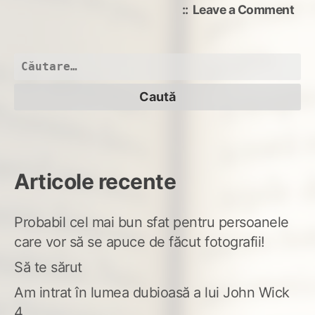
on
Leave a Comment
Sig
vieț
de
Caută
apo
după:
Articole recente
Probabil cel mai bun sfat pentru persoanele
care vor să se apuce de făcut fotografii!
Să te sărut
Am intrat în lumea dubioasă a lui John Wick
4