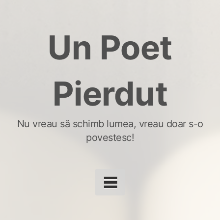
Skip
to
Un Poet
content
Pierdut
Nu vreau să schimb lumea, vreau doar s-o
povestesc!