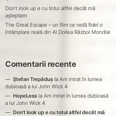
Don’t look up e cu totul altfel decât mă
așteptam
The Great Escape – un film ce redă fidel o
întâmplare reală din Al Doilea Război Mondial
Comentarii recente
Ștefan Trepăduș
la
Am intrat în lumea
dubioasă a lui John Wick 4
HopeLess
la
Am intrat în lumea dubioasă
a lui John Wick 4
Don't look up e cu totul altfel decât mă