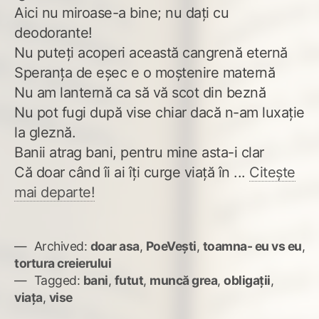
Aici nu miroase-a bine; nu dați cu
deodorante!
Nu puteți acoperi această cangrenă eternă
Speranța de eșec e o moștenire maternă
Nu am lanternă ca să vă scot din beznă
Nu pot fugi după vise chiar dacă n-am luxație
la gleznă.
Banii atrag bani, pentru mine asta-i clar
Că doar când îi ai îți curge viață în ...
Citește
mai departe!
Archived:
doar asa
,
PoeVești
,
toamna- eu vs eu
,
tortura creierului
Tagged:
bani
,
futut
,
muncă grea
,
obligații
,
viața
,
vise