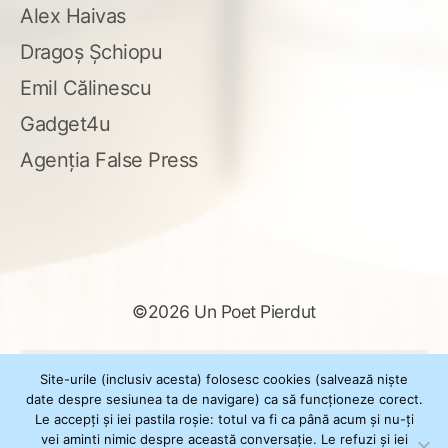
Alex Haivas
Dragoș Șchiopu
Emil Călinescu
Gadget4u
Agenția False Press
©2026 Un Poet Pierdut
Caută
Site-urile (inclusiv acesta) folosesc cookies (salvează niște
după:
date despre sesiunea ta de navigare) ca să funcționeze corect.
Le accepți și iei pastila roșie: totul va fi ca până acum și nu-ți
vei aminti nimic despre această conversație. Le refuzi și iei