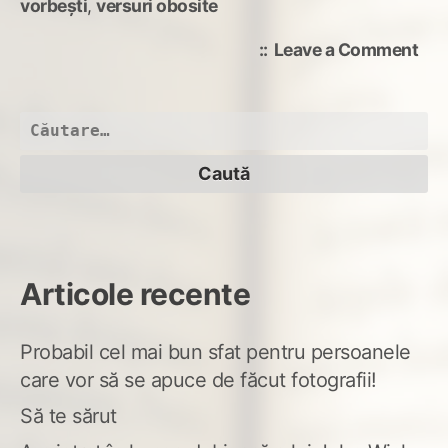
vorbești
,
versuri obosite
on
Leave a Comment
obo
Caută
după:
Articole recente
Probabil cel mai bun sfat pentru persoanele
care vor să se apuce de făcut fotografii!
Să te sărut