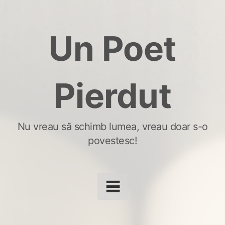
Skip
to
Un Poet
content
Pierdut
Nu vreau să schimb lumea, vreau doar s-o
povestesc!