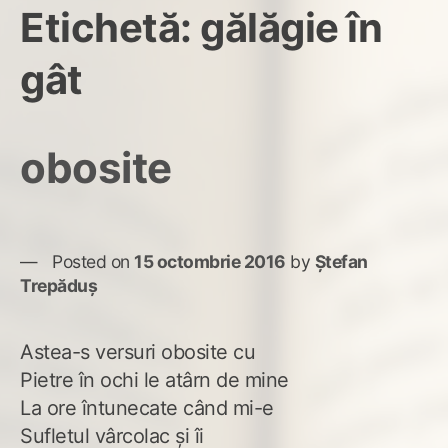
Etichetă:
gălăgie în
gât
obosite
Posted on
15 octombrie 2016
by
Ștefan
Trepăduș
Astea-s versuri obosite cu
Pietre în ochi le atârn de mine
La ore întunecate când mi-e
Sufletul vârcolac și îi