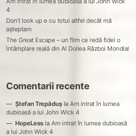
Am intrat în lumea dubioasă a lui John Wick
4
Don’t look up e cu totul altfel decât mă
așteptam
The Great Escape – un film ce redă fidel o
întâmplare reală din Al Doilea Război Mondial
Comentarii recente
Ștefan Trepăduș
la
Am intrat în lumea
dubioasă a lui John Wick 4
HopeLess
la
Am intrat în lumea dubioasă
a lui John Wick 4