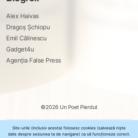
Alex Haivas
Dragoș Șchiopu
Emil Călinescu
Gadget4u
Agenția False Press
©2026 Un Poet Pierdut
Caută
Site-urile (inclusiv acesta) folosesc cookies (salvează niște
după:
date despre sesiunea ta de navigare) ca să funcționeze corect.