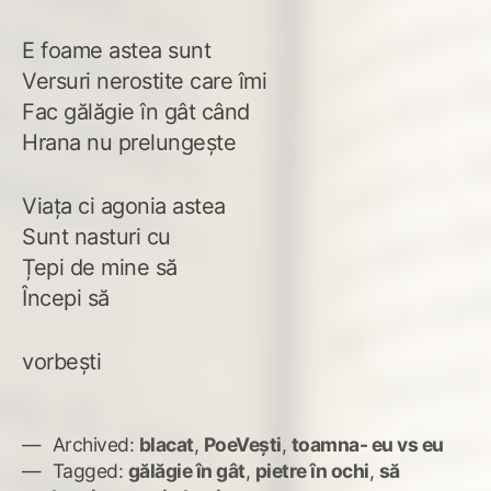
E foame astea sunt
Versuri nerostite care îmi
Fac gălăgie în gât când
Hrana nu prelungește
Viața ci agonia astea
Sunt nasturi cu
Țepi de mine să
Începi să
vorbești
Archived:
blacat
,
PoeVești
,
toamna- eu vs eu
Tagged:
gălăgie în gât
,
pietre în ochi
,
să