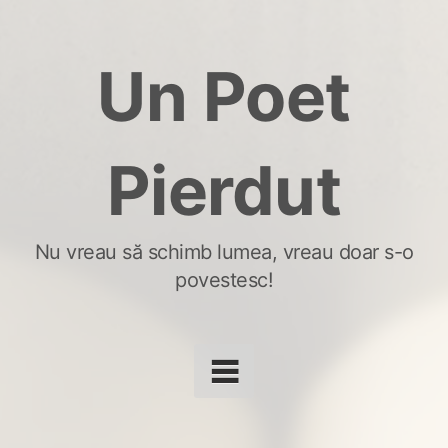
Skip
to
Un Poet
content
Pierdut
Nu vreau să schimb lumea, vreau doar s-o
povestesc!