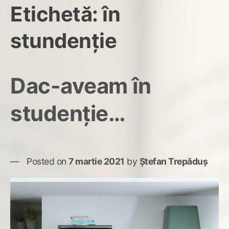
Etichetă:
în
stundenție
Dac-aveam în
studenție…
Posted on
7 martie 2021
by
Ștefan Trepăduș