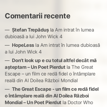
Comentarii recente
Ștefan Trepăduș
la
Am intrat în lumea
dubioasă a lui John Wick 4
HopeLess
la
Am intrat în lumea dubioasă
a lui John Wick 4
Don't look up e cu totul altfel decât mă
așteptam – Un Poet Pierdut
la
The Great
Escape – un film ce redă fidel o întâmplare
reală din Al Doilea Război Mondial
The Great Escape - un film ce redă fidel
o întâmplare reală din Al Doilea Război
Mondial – Un Poet Pierdut
la
Doctor Who