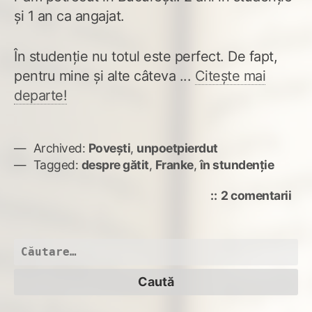
și 1 an ca angajat.
În studenție nu totul este perfect. De fapt,
pentru mine și alte câteva ...
Citește mai
departe!
Archived:
Povești
,
unpoetpierdut
Tagged:
despre gătit
,
Franke
,
în stundenție
la
2 comentarii
Dac
av
în
Caută
stu
după: