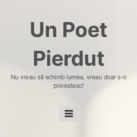
Skip
to
Un Poet
content
Pierdut
Nu vreau să schimb lumea, vreau doar s-o
povestesc!