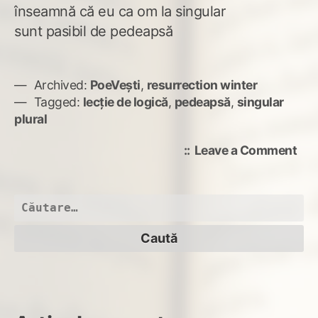
înseamnă că eu ca om la singular
sunt pasibil de pedeapsă
Archived:
PoeVești
,
resurrection winter
Tagged:
lecţie de logică
,
pedeapsă
,
singular
plural
on
Leave a Comment
Lec
de
log
Caută
după: