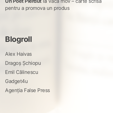
Un Poet Pierdut
la
Vaca mov – carte scrisă
pentru a promova un produs
Blogroll
Alex Haivas
Dragoș Șchiopu
Emil Călinescu
Gadget4u
Agenția False Press