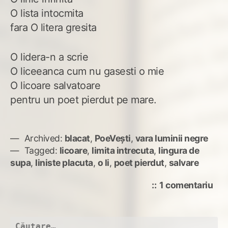
O lista intocmita
fara O litera gresita
O lidera-n a scrie
O liceeanca cum nu gasesti o mie
O licoare salvatoare
pentru un poet pierdut pe mare.
Archived:
blacat
,
PoeVești
,
vara luminii negre
Tagged:
licoare
,
limita intrecuta
,
lingura de
supa
,
liniste placuta
,
o li
,
poet pierdut
,
salvare
la
1 comentariu
O
li…
Caută