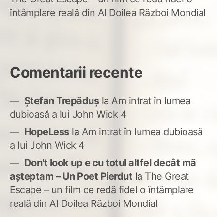
întâmplare reală din Al Doilea Război Mondial
Comentarii recente
Ștefan Trepăduș
la
Am intrat în lumea
dubioasă a lui John Wick 4
HopeLess
la
Am intrat în lumea dubioasă
a lui John Wick 4
Don't look up e cu totul altfel decât mă
așteptam – Un Poet Pierdut
la
The Great
Escape – un film ce redă fidel o întâmplare
reală din Al Doilea Război Mondial