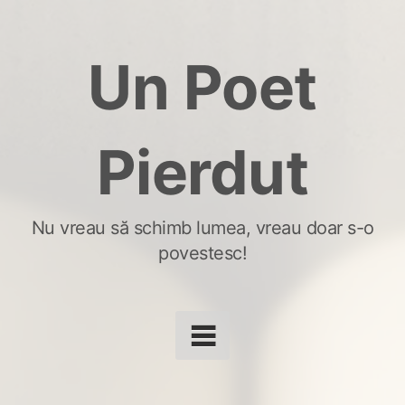
Skip
to
Un Poet
content
Pierdut
Nu vreau să schimb lumea, vreau doar s-o
povestesc!