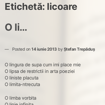
Etichetă:
licoare
O li…
Posted on
14 iunie 2013
by
Ștefan Trepăduș
O lingura de supa cum imi place mie
O lipsa de restrictii in arta poeziei
O liniste placuta
O limita-ntrecuta
O limba vorbita
O linie infinita