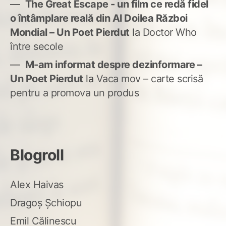
The Great Escape - un film ce redă fidel
o întâmplare reală din Al Doilea Război
Mondial – Un Poet Pierdut
la
Doctor Who
între secole
M-am informat despre dezinformare –
Un Poet Pierdut
la
Vaca mov – carte scrisă
pentru a promova un produs
Blogroll
Alex Haivas
Dragoș Șchiopu
Emil Călinescu