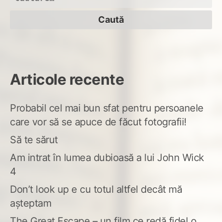
după:
Articole recente
Probabil cel mai bun sfat pentru persoanele
care vor să se apuce de făcut fotografii!
Să te sărut
Am intrat în lumea dubioasă a lui John Wick
4
Don’t look up e cu totul altfel decât mă
așteptam
The Great Escape – un film ce redă fidel o