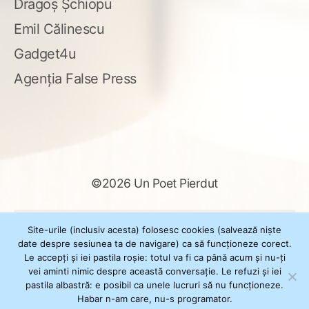
Dragoș Șchiopu
Emil Călinescu
Gadget4u
Agenția False Press
©2026 Un Poet Pierdut
Caută
Site-urile (inclusiv acesta) folosesc cookies (salvează niște
după:
date despre sesiunea ta de navigare) ca să funcționeze corect.
Le accepți și iei pastila roșie: totul va fi ca până acum și nu-ți
vei aminti nimic despre această conversație. Le refuzi și iei
pastila albastră: e posibil ca unele lucruri să nu funcționeze.
Powered by
WordPress
Habar n-am care, nu-s programator.
Theme
XSimply
by Il Jester