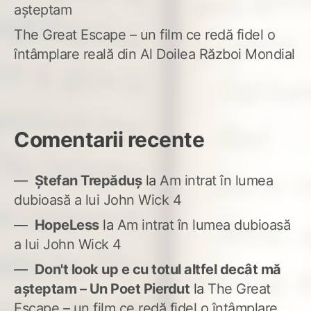
așteptam
The Great Escape – un film ce redă fidel o
întâmplare reală din Al Doilea Război Mondial
Comentarii recente
Ștefan Trepăduș
la
Am intrat în lumea
dubioasă a lui John Wick 4
HopeLess
la
Am intrat în lumea dubioasă
a lui John Wick 4
Don't look up e cu totul altfel decât mă
așteptam – Un Poet Pierdut
la
The Great
Escape – un film ce redă fidel o întâmplare