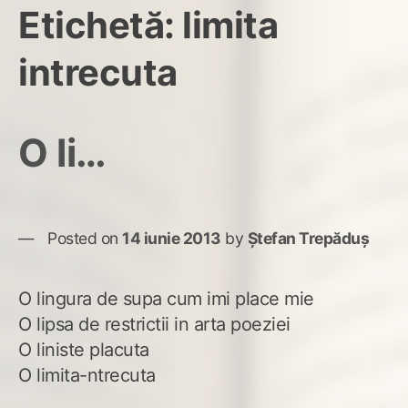
Etichetă:
limita
intrecuta
O li…
Posted on
14 iunie 2013
by
Ștefan Trepăduș
O lingura de supa cum imi place mie
O lipsa de restrictii in arta poeziei
O liniste placuta
O limita-ntrecuta