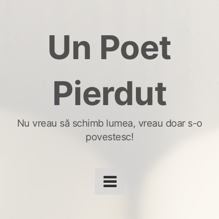
Skip
to
Un Poet
content
Pierdut
Nu vreau să schimb lumea, vreau doar s-o
povestesc!