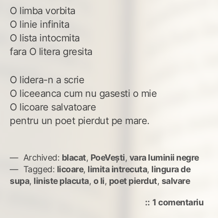
O limba vorbita
O linie infinita
O lista intocmita
fara O litera gresita
O lidera-n a scrie
O liceeanca cum nu gasesti o mie
O licoare salvatoare
pentru un poet pierdut pe mare.
Archived:
blacat
,
PoeVești
,
vara luminii negre
Tagged:
licoare
,
limita intrecuta
,
lingura de
supa
,
liniste placuta
,
o li
,
poet pierdut
,
salvare
la
1 comentariu
O