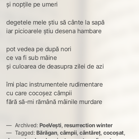
și nopțile pe umeri
degetele mele știu să cânte la sapă
iar picioarele știu desena hambare
pot vedea pe după nori
ce va fi sub mâine
și culoarea de deasupra zilei de azi
îmi plac instrumentele rudimentare
cu care cocoșez câmpii
fără să-mi rămână mâinile murdare
Archived:
PoeVești
,
resurrection winter
Tagged:
Bărăgan
,
câmpii
,
cântăreț
,
cocoșat
,