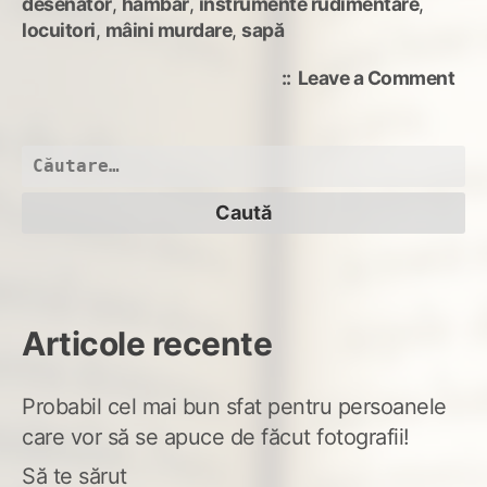
desenator
,
hambar
,
instrumente rudimentare
,
locuitori
,
mâini murdare
,
sapă
on
Leave a Comment
Coc
din
Băr
Caută
după:
Articole recente
Probabil cel mai bun sfat pentru persoanele
care vor să se apuce de făcut fotografii!
Să te sărut