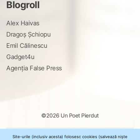
Blogroll
Alex Haivas
Dragoș Șchiopu
Emil Călinescu
Gadget4u
Agenția False Press
©2026 Un Poet Pierdut
Caută
Site-urile (inclusiv acesta) folosesc cookies (salvează niște