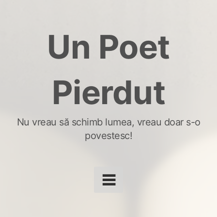
Skip
to
Un Poet
content
Pierdut
Nu vreau să schimb lumea, vreau doar s-o
povestesc!