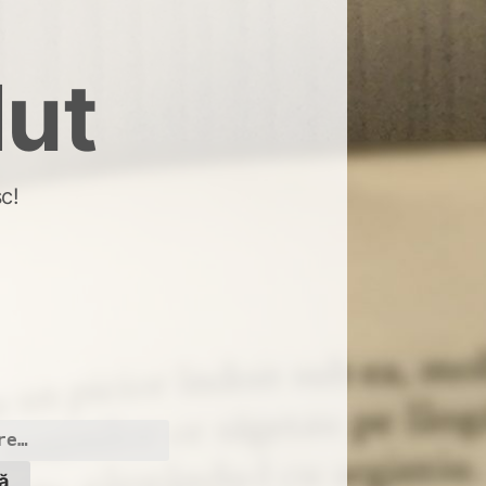
dut
c!