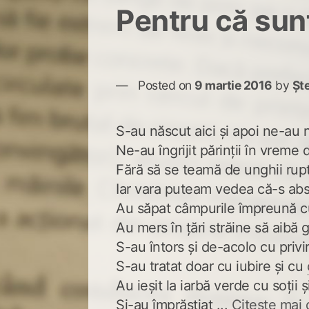
Pentru că su
Posted on
9 martie 2016
by
Șt
S-au născut aici și apoi ne-au n
Ne-au îngrijit părinții în vreme 
Fără să se teamă de unghii rup
Iar vara puteam vedea că-s ab
Au săpat câmpurile împreună cu 
Au mers în țări străine să aibă gri
S-au întors și de-acolo cu priv
S-au tratat doar cu iubire și cu
Au ieșit la iarbă verde cu soții ș
Și-au împrăștiat ...
Citește mai 