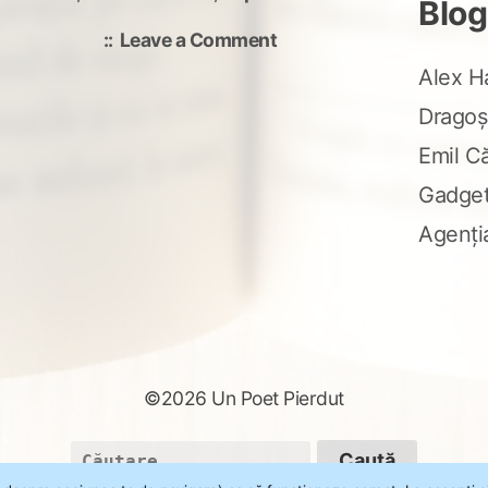
Blog
on
Leave a Comment
Cocoșatul
Alex H
din
Dragoș
Bărăgan
Emil C
Gadge
Agenți
©2026 Un Poet Pierdut
Caută
după: