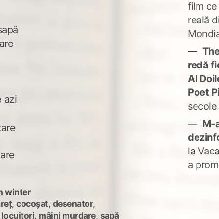
film ce
reală d
 sapă
Mondia
bare
The
redă fi
Al Doi
Poet P
 azi
secole
M-a
tare
dezinf
la
Vaca
dare
a prom
n winter
reț
,
cocoșat
,
desenator
,
,
locuitori
,
mâini murdare
,
sapă