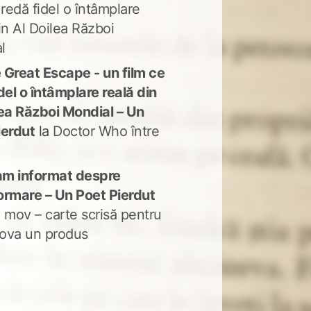
 redă fidel o întâmplare
in Al Doilea Război
l
 Great Escape - un film ce
del o întâmplare reală din
lea Război Mondial – Un
ierdut
la
Doctor Who între
m informat despre
ormare – Un Poet Pierdut
 mov – carte scrisă pentru
ova un produs