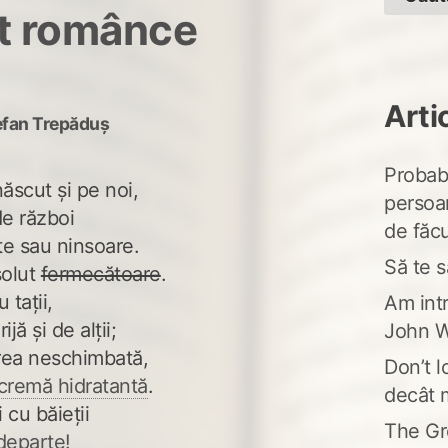
nt românce
Arti
efan Trepăduș
Probabi
ăscut și pe noi,
persoa
de război
de făcu
te sau ninsoare.
Să te s
solut
fermecătoare
.
tații,
Am intr
jă și de alții;
John W
irea neschimbată,
Don’t l
cremă hidratantă
.
decât 
i cu băieții
The Gr
departe!