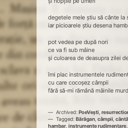
și nopțile pe umeri
degetele mele știu să cânte la
iar picioarele știu desena ham
pot vedea pe după nori
ce va fi sub mâine
și culoarea de deasupra zilei de
îmi plac instrumentele rudimen
cu care cocoșez câmpii
fără să-mi rămână mâinile mur
Archived:
PoeVești
,
resurrectio
Tagged:
Bărăgan
,
câmpii
,
cântă
hambar
,
instrumente rudimentare