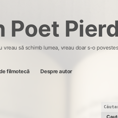
 Poet Pier
u vreau să schimb lumea, vreau doar s-o povestes
de filmotecă
Despre autor
Caută
după: