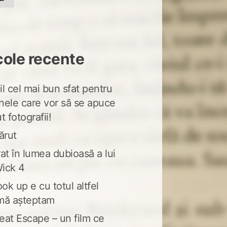
cole recente
l cel mai bun sfat pentru
nele care vor să se apuce
t fotografii!
ărut
at în lumea dubioasă a lui
ick 4
ook up e cu totul altfel
mă așteptam
eat Escape – un film ce