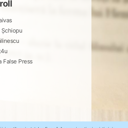
roll
aivas
 Șchiopu
ălinescu
t4u
a False Press