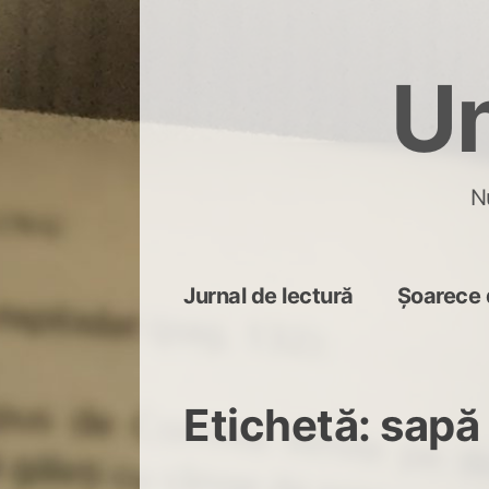
Skip
to
Un
content
N
Jurnal de lectură
Șoarece 
Etichetă:
sapă