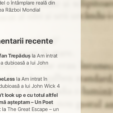
del o întâmplare reală din
lea Război Mondial
ntarii recente
fan Trepăduș
la
Am intrat
ea dubioasă a lui John
peLess
la
Am intrat în
dubioasă a lui John Wick 4
t look up e cu totul altfel
mă așteptam – Un Poet
t
la
The Great Escape – un