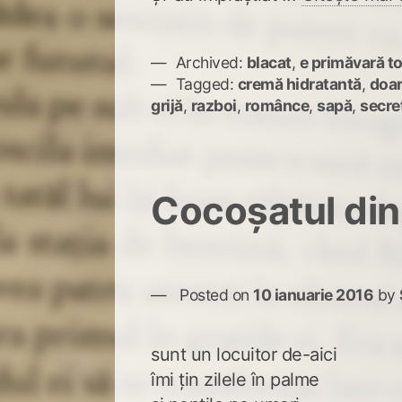
Archived:
blacat
,
e primăvară to
Tagged:
cremă hidratantă
,
doar
grijă
,
razboi
,
românce
,
sapă
,
secre
Cocoșatul di
Posted on
10 ianuarie 2016
by
sunt un locuitor de-aici
îmi țin zilele în palme