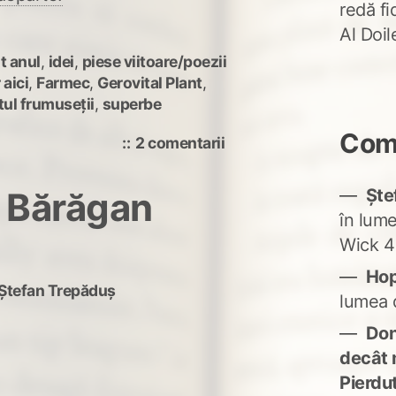
redă fi
Al Doi
t anul
,
idei
,
piese viitoare/poezii
 aici
,
Farmec
,
Gerovital Plant
,
tul frumuseții
,
superbe
Come
la
2 comentarii
Pentru
că
Ște
n Bărăgan
sunt
în lum
românce
Wick 4
Ho
Ștefan Trepăduș
lumea 
Don'
decât 
Pierdu