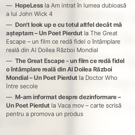
HopeLess
la
Am intrat în lumea dubioasă
a lui John Wick 4
Don't look up e cu totul altfel decât mă
așteptam – Un Poet Pierdut
la
The Great
Escape – un film ce redă fidel o întâmplare
reală din Al Doilea Război Mondial
The Great Escape - un film ce redă fidel
o întâmplare reală din Al Doilea Război
Mondial – Un Poet Pierdut
la
Doctor Who
între secole
M-am informat despre dezinformare –
Un Poet Pierdut
la
Vaca mov – carte scrisă
pentru a promova un produs