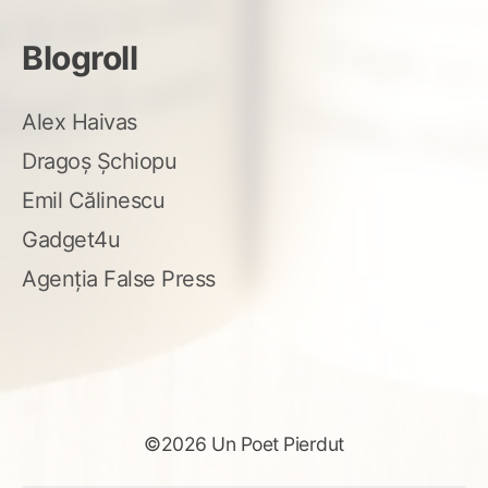
Blogroll
Alex Haivas
Dragoș Șchiopu
Emil Călinescu
Gadget4u
Agenția False Press
©2026 Un Poet Pierdut