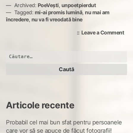
Archived:
PoeVești
,
unpoetpierdut
Tagged:
mi-ai promis lumină
,
nu mai am
încredere
,
nu va fi vreodată bine
on
Leave a Comment
Ne-
ncr
Caută
după:
Articole recente
Probabil cel mai bun sfat pentru persoanele
care vor să se apuce de făcut fotografii!