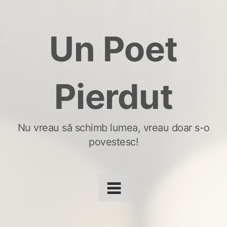
Skip
to
Un Poet
content
Pierdut
Nu vreau să schimb lumea, vreau doar s-o
povestesc!