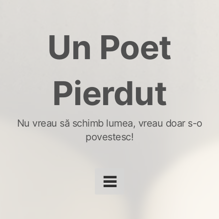
Skip
to
Un Poet
content
Pierdut
Nu vreau să schimb lumea, vreau doar s-o
povestesc!