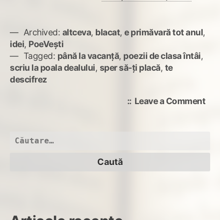
Archived:
altceva
,
blacat
,
e primăvară tot anul
,
idei
,
PoeVești
Tagged:
până la vacanță
,
poezii de clasa întâi
,
scriu la poala dealului
,
sper să-ți placă
,
te
descifrez
on
Leave a Comment
De-
am
fi
Caută
la
după:
mu