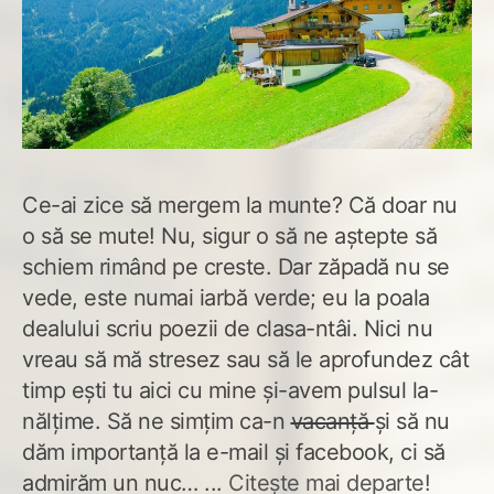
Ce-ai zice să mergem la munte? Că doar nu
o să se mute! Nu, sigur o să ne aștepte să
schiem rimând pe creste. Dar zăpadă nu se
vede, este numai iarbă verde; eu la poala
dealului scriu poezii de clasa-ntâi. Nici nu
vreau să mă stresez sau să le aprofundez cât
timp ești tu aici cu mine și-avem pulsul la-
nălțime. Să ne simțim ca-n
vacanță
și să nu
dăm importanță la e-mail și facebook, ci să
admirăm un nuc… ...
Citește mai departe!