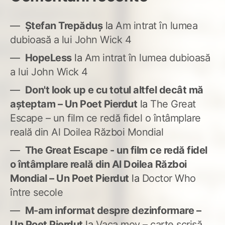
Ștefan Trepăduș
la
Am intrat în lumea
dubioasă a lui John Wick 4
HopeLess
la
Am intrat în lumea dubioasă
a lui John Wick 4
Don't look up e cu totul altfel decât mă
așteptam – Un Poet Pierdut
la
The Great
Escape – un film ce redă fidel o întâmplare
reală din Al Doilea Război Mondial
The Great Escape - un film ce redă fidel
o întâmplare reală din Al Doilea Război
Mondial – Un Poet Pierdut
la
Doctor Who
între secole
M-am informat despre dezinformare –
Un Poet Pierdut
la
Vaca mov – carte scrisă