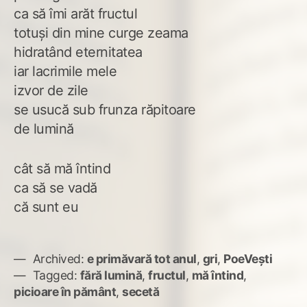
ca să îmi arăt fructul
totuși din mine curge zeama
hidratând eternitatea
iar lacrimile mele
izvor de zile
se usucă sub frunza răpitoare
de lumină
cât să mă întind
ca să se vadă
că sunt eu
Archived:
e primăvară tot anul
,
gri
,
PoeVești
Tagged:
fără lumină
,
fructul
,
mă întind
,
picioare în pământ
,
secetă