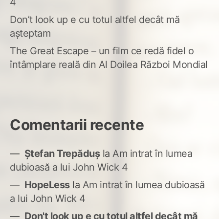
4
Don’t look up e cu totul altfel decât mă
așteptam
The Great Escape – un film ce redă fidel o
întâmplare reală din Al Doilea Război Mondial
Comentarii recente
Ștefan Trepăduș
la
Am intrat în lumea
dubioasă a lui John Wick 4
HopeLess
la
Am intrat în lumea dubioasă
a lui John Wick 4
Don't look up e cu totul altfel decât mă