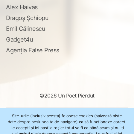
Alex Haivas
Dragoș Șchiopu
Emil Călinescu
Gadget4u
Agenția False Press
©2026 Un Poet Pierdut
Caută
Site-urile (inclusiv acesta) folosesc cookies (salvează niște
după:
date despre sesiunea ta de navigare) ca să funcționeze corect.
Le accepți și iei pastila roșie: totul va fi ca până acum și nu-ți
vei aminti nimic despre această conversație. Le refuzi și iei