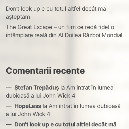
Don’t look up e cu totul altfel decât mă
așteptam
The Great Escape – un film ce redă fidel o
întâmplare reală din Al Doilea Război Mondial
Comentarii recente
Ștefan Trepăduș
la
Am intrat în lumea
dubioasă a lui John Wick 4
HopeLess
la
Am intrat în lumea dubioasă
a lui John Wick 4
Don't look up e cu totul altfel decât mă