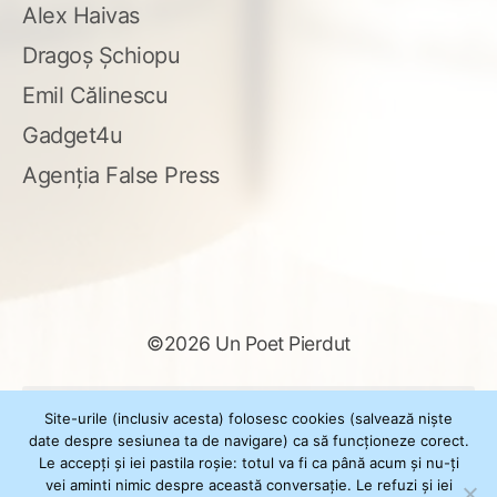
Alex Haivas
Dragoș Șchiopu
Emil Călinescu
Gadget4u
Agenția False Press
©2026 Un Poet Pierdut
Caută
Site-urile (inclusiv acesta) folosesc cookies (salvează niște
după:
date despre sesiunea ta de navigare) ca să funcționeze corect.
Le accepți și iei pastila roșie: totul va fi ca până acum și nu-ți
vei aminti nimic despre această conversație. Le refuzi și iei