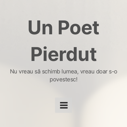
Skip
to
Un Poet
content
Pierdut
Nu vreau să schimb lumea, vreau doar s-o
povestesc!