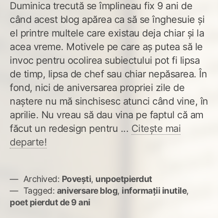
Duminica trecută se împlineau fix 9 ani de
când acest blog apărea ca să se înghesuie și
el printre multele care existau deja chiar și la
acea vreme. Motivele pe care aș putea să le
invoc pentru ocolirea subiectului pot fi lipsa
de timp, lipsa de chef sau chiar nepăsarea. În
fond, nici de aniversarea propriei zile de
naștere nu mă sinchisesc atunci când vine, în
aprilie. Nu vreau să dau vina pe faptul că am
făcut un redesign pentru ...
Citește mai
departe!
Archived:
Povești
,
unpoetpierdut
Tagged:
aniversare blog
,
informații inutile
,
poet pierdut de 9 ani