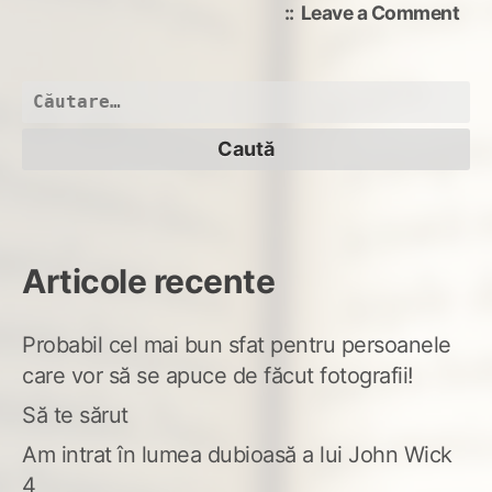
on
Leave a Comment
Am
uita
de
Caută
ani
după:
blo
Articole recente
Probabil cel mai bun sfat pentru persoanele
care vor să se apuce de făcut fotografii!
Să te sărut
Am intrat în lumea dubioasă a lui John Wick
4