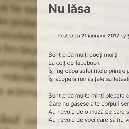
Nu lăsa
Posted on
21 ianuarie 2017
by
Sunt prea mulți poeți morți
La colț de facebook
Își îngroapă suferințele printre p
Își acoperă rămășițele sufleteșt
Sunt prea multe minți plecate d
Care nu găsesc alte corpuri se
Au nevoie de o muză pe care s
Au nevoie de voci care să nu vi