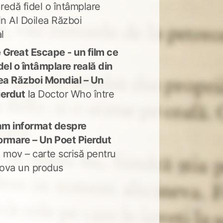
 redă fidel o întâmplare
in Al Doilea Război
l
 Great Escape - un film ce
del o întâmplare reală din
lea Război Mondial – Un
ierdut
la
Doctor Who între
m informat despre
ormare – Un Poet Pierdut
 mov – carte scrisă pentru
ova un produs