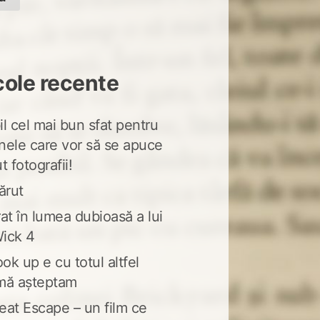
cole recente
l cel mai bun sfat pentru
nele care vor să se apuce
t fotografii!
ărut
at în lumea dubioasă a lui
ick 4
ook up e cu totul altfel
mă așteptam
eat Escape – un film ce