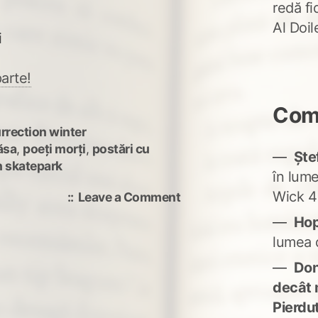
redă fi
Al Doi
i
arte!
Come
rrection winter
ăsa
,
poeți morți
,
postări cu
Ște
n skatepark
în lum
Wick 4
on
Leave a Comment
Nu
Ho
lăsa
lumea 
Don'
decât 
Pierdu