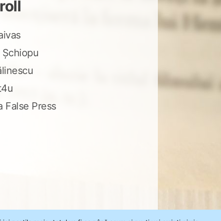
roll
aivas
 Șchiopu
ălinescu
t4u
a False Press