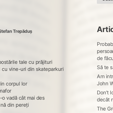
Arti
Ștefan Trepăduș
Probabi
persoa
de făcu
ostările tale cu prăjituri
Să te s
i cu vine-uri din skateparkuri
Am intr
John W
in corpul lor
mafor
Don’t l
-o vadă cât mai des
decât 
nă din pereți
The Gr