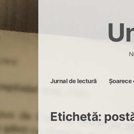
Skip
to
Un
content
N
Jurnal de lectură
Șoarece 
Etichetă:
postă