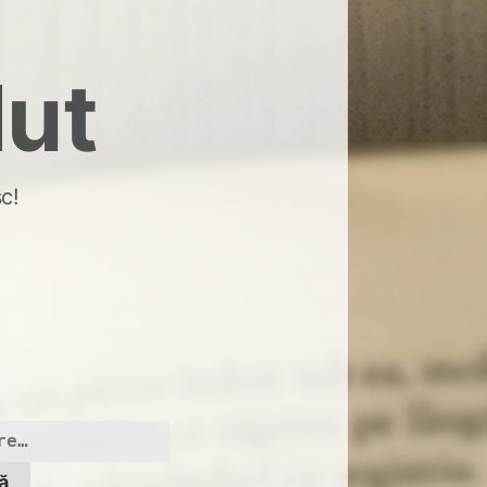
dut
c!