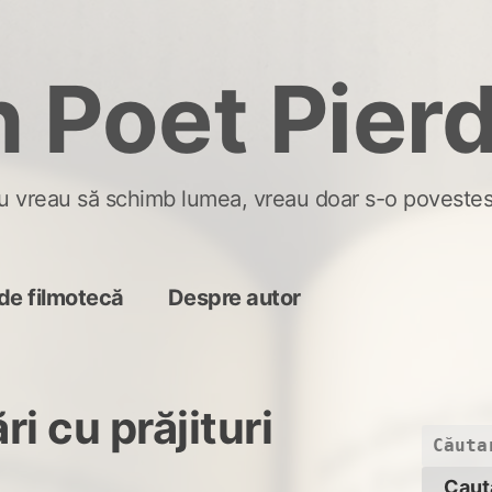
 Poet Pier
u vreau să schimb lumea, vreau doar s-o povestes
de filmotecă
Despre autor
ri cu prăjituri
Caută
după: