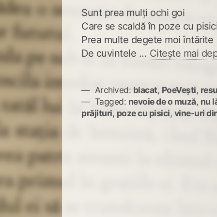
Sunt prea mulți ochi goi
Care se scaldă în poze cu pisic
Prea multe degete moi întărite
De cuvintele ...
Citește mai dep
Archived:
blacat
,
PoeVești
,
resu
Tagged:
nevoie de o muză
,
nu l
prăjituri
,
poze cu pisici
,
vine-uri di