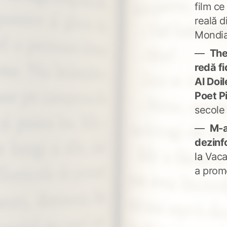
film ce
reală d
Mondia
The
redă fi
Al Doi
Poet P
secole
M-a
dezinf
la
Vaca
a prom