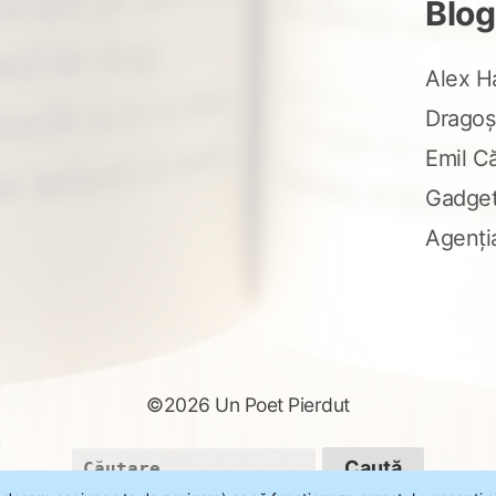
Blog
Alex H
Dragoș
Emil C
Gadge
Agenți
©2026 Un Poet Pierdut
Caută
după: