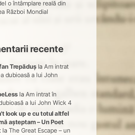
del o întâmplare reală din
lea Război Mondial
ntarii recente
fan Trepăduș
la
Am intrat
ea dubioasă a lui John
peLess
la
Am intrat în
dubioasă a lui John Wick 4
t look up e cu totul altfel
mă așteptam – Un Poet
t
la
The Great Escape – un